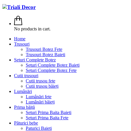
No products in cart.
Home
Trusouri
Trusouri Botez Fete
Trusouri Botez Baieti
Seturi Complete Botez
Seturi Complete Botez Baieti
Seturi Complete Botez Fete
Cutii trusouri
Cutii trusou fete
Cutii trusou băieți
Lumânări
Lumânări fete
Lumânări băieți
Prima băiță
Seturi Prima Baita Baieti
Seturi Prima Baita Fete
Păturici bebe
Paturici Baieti