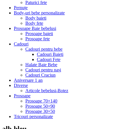
Paturici fete
Pernuțe
Body-uri bebe personalizate
Body baieti
Body fete
Prosoape Baie bebelusi
Prosoape baieti
Prosoape fete
Cadouri
Cadouri pentru bebe
Cadouri Baieti
Cadouri Fete
Halate Baie Bebe
Cadouri pentru nași
Cadouri Craciun
Aniversare 1 an
Diverse
Articole bebelusi-Botez
Prosoape
Prosoape 70×140
Prosoape 50×90
Prosoape 30×50
Tricouri personalizate
alb-bleu