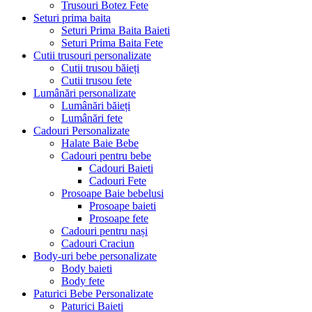
Trusouri Botez Fete
Seturi prima baita
Seturi Prima Baita Baieti
Seturi Prima Baita Fete
Cutii trusouri personalizate
Cutii trusou băieți
Cutii trusou fete
Lumânări personalizate
Lumânări băieți
Lumânări fete
Cadouri Personalizate
Halate Baie Bebe
Cadouri pentru bebe
Cadouri Baieti
Cadouri Fete
Prosoape Baie bebelusi
Prosoape baieti
Prosoape fete
Cadouri pentru nași
Cadouri Craciun
Body-uri bebe personalizate
Body baieti
Body fete
Paturici Bebe Personalizate
Paturici Baieti