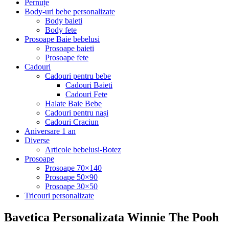
Pernuțe
Body-uri bebe personalizate
Body baieti
Body fete
Prosoape Baie bebelusi
Prosoape baieti
Prosoape fete
Cadouri
Cadouri pentru bebe
Cadouri Baieti
Cadouri Fete
Halate Baie Bebe
Cadouri pentru nași
Cadouri Craciun
Aniversare 1 an
Diverse
Articole bebelusi-Botez
Prosoape
Prosoape 70×140
Prosoape 50×90
Prosoape 30×50
Tricouri personalizate
Bavetica Personalizata Winnie The Pooh