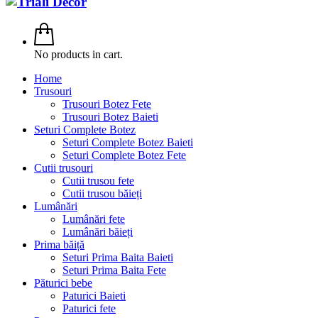
No products in cart.
Home
Trusouri
Trusouri Botez Fete
Trusouri Botez Baieti
Seturi Complete Botez
Seturi Complete Botez Baieti
Seturi Complete Botez Fete
Cutii trusouri
Cutii trusou fete
Cutii trusou băieți
Lumânări
Lumânări fete
Lumânări băieți
Prima băiță
Seturi Prima Baita Baieti
Seturi Prima Baita Fete
Păturici bebe
Paturici Baieti
Paturici fete