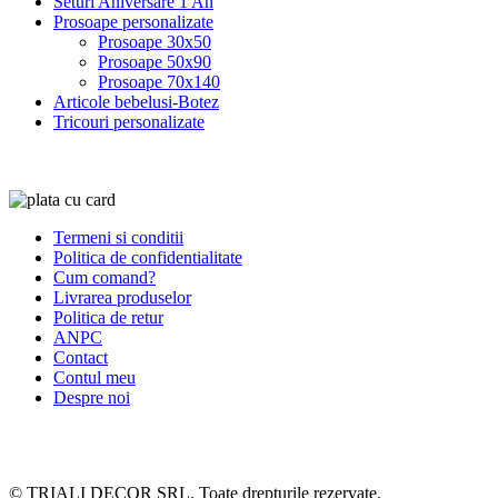
Seturi Aniversare 1 An
Prosoape personalizate
Prosoape 30x50
Prosoape 50x90
Prosoape 70x140
Articole bebelusi-Botez
Tricouri personalizate
Termeni si conditii
Politica de confidentialitate
Cum comand?
Livrarea produselor
Politica de retur
ANPC
Contact
Contul meu
Despre noi
© TRIALI DECOR SRL. Toate drepturile rezervate.