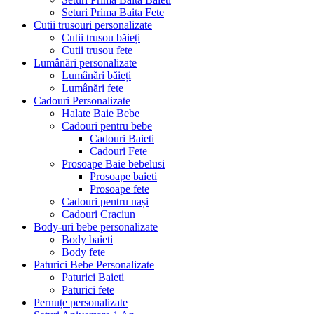
Seturi Prima Baita Fete
Cutii trusouri personalizate
Cutii trusou băieți
Cutii trusou fete
Lumânări personalizate
Lumânări băieți
Lumânări fete
Cadouri Personalizate
Halate Baie Bebe
Cadouri pentru bebe
Cadouri Baieti
Cadouri Fete
Prosoape Baie bebelusi
Prosoape baieti
Prosoape fete
Cadouri pentru nași
Cadouri Craciun
Body-uri bebe personalizate
Body baieti
Body fete
Paturici Bebe Personalizate
Paturici Baieti
Paturici fete
Pernuțe personalizate