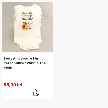
Body Aniversare 1 An
Personalizat Winnie The
Pooh
95,00
lei