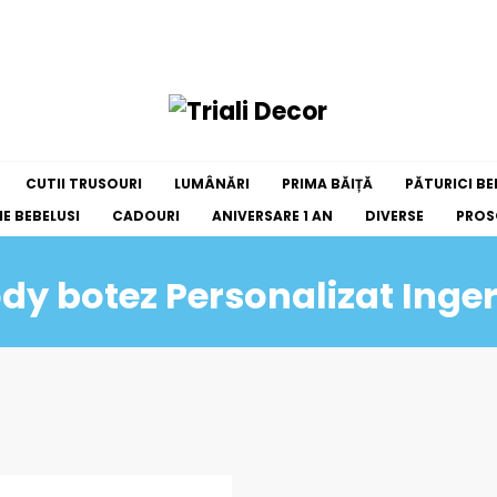
CUTII TRUSOURI
LUMÂNĂRI
PRIMA BĂIȚĂ
PĂTURICI BE
E BEBELUSI
CADOURI
ANIVERSARE 1 AN
DIVERSE
PROS
dy botez Personalizat Inge