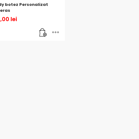
y botez Personalizat
geras
,00
lei