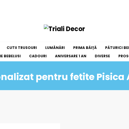
CUTII TRUSOURI
LUMÂNĂRI
PRIMA BĂIȚĂ
PĂTURICI BE
E BEBELUSI
CADOURI
ANIVERSARE 1 AN
DIVERSE
PROS
alizat pentru fetite Pisica