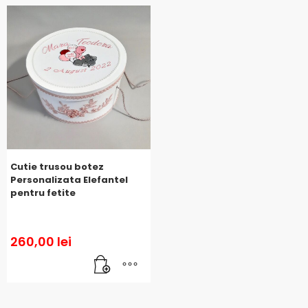
Cutie trusou botez
Personalizata Elefantel
pentru fetite
260,00
lei