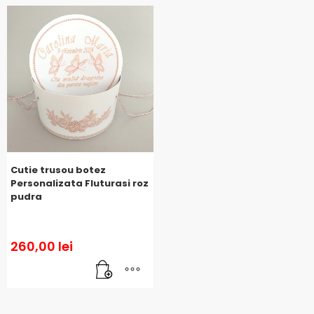
Cutie trusou botez
Personalizata Fluturasi roz
pudra
260,00
lei