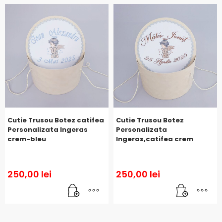
Cutie Trusou Botez catifea
Cutie Trusou Botez
Personalizata Ingeras
Personalizata
crem-bleu
Ingeras,catifea crem
250,00
lei
250,00
lei