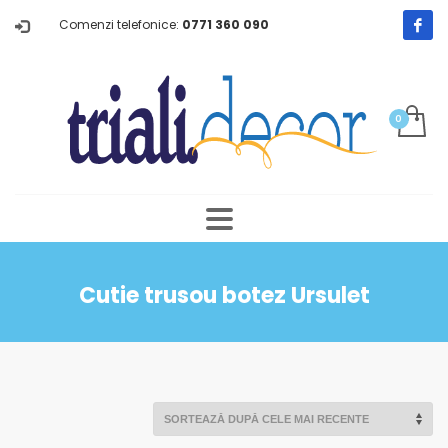
Comenzi telefonice:
0771 360 090
Cutie trusou botez Ursulet