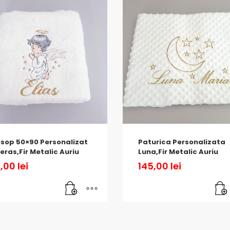
sop 50×90 Personalizat
Paturica Personalizata
eras,Fir Metalic Auriu
Luna,Fir Metalic Auriu
,00
lei
145,00
lei