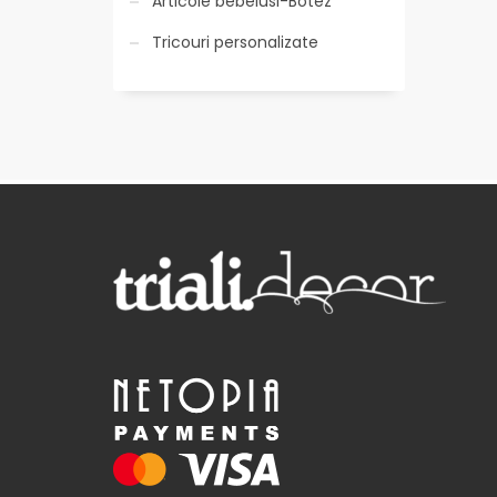
Articole bebelusi-Botez
Tricouri personalizate