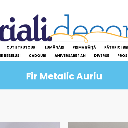
CUTII TRUSOURI
LUMÂNĂRI
PRIMA BĂIȚĂ
PĂTURICI BE
E BEBELUSI
CADOURI
ANIVERSARE 1 AN
DIVERSE
PROS
Fir Metalic Auriu