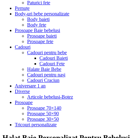
Paturici fete
Pernuțe
Body-uri bebe personalizate
Body baieti
Body fete
Prosoape Baie bebelusi
Prosoape baieti
Prosoape fete
Cadouri
Cadouri pentru bebe
Cadouri Baieti
Cadouri Fete
Halate Baie Bebe
Cadouri pentru nași
Cadouri Craciun
Aniversare 1 an
Diverse
Articole bebelusi-Botez
Prosoape
Prosoape 70×140
Prosoape 50×90
Prosoape 30×50
Tricouri personalizate
Halat Baie Personalizat Pentru Bebelusi