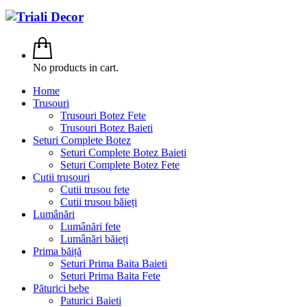
No products in cart.
Home
Trusouri
Trusouri Botez Fete
Trusouri Botez Baieti
Seturi Complete Botez
Seturi Complete Botez Baieti
Seturi Complete Botez Fete
Cutii trusouri
Cutii trusou fete
Cutii trusou băieți
Lumânări
Lumânări fete
Lumânări băieți
Prima băiță
Seturi Prima Baita Baieti
Seturi Prima Baita Fete
Păturici bebe
Paturici Baieti