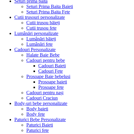
Seturi prima baita
Seturi Prima Baita Baieti
Seturi Prima Baita Fete
Cutii trusouri personalizate
Cutii trusou băieți
Cutii trusou fete
Lumânări personalizate
Lumânări băieți
Lumânări fete
Cadouri Personalizate
Halate Baie Bebe
Cadouri pentru bebe
Cadouri Baieti
Cadouri Fete
Prosoape Baie bebelusi
Prosoape baieti
Prosoape fete
Cadouri pentru nași
Cadouri Craciun
Body-uri bebe personalizate
Body baieti
Body fete
Paturici Bebe Personalizate
Paturici Baieti
Paturici fete