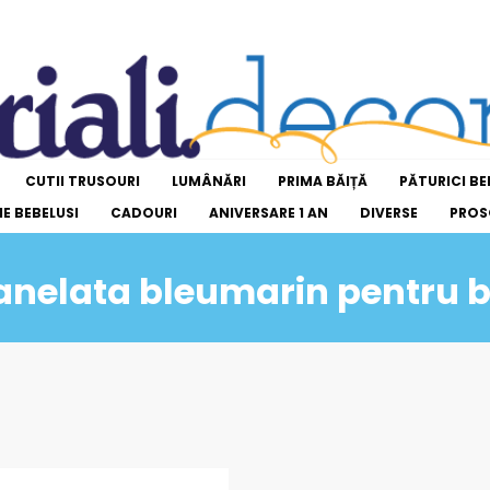
CUTII TRUSOURI
LUMÂNĂRI
PRIMA BĂIȚĂ
PĂTURICI BE
E BEBELUSI
CADOURI
ANIVERSARE 1 AN
DIVERSE
PROS
nelata bleumarin pentru ba