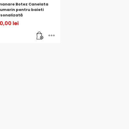
manare Botez Canelata
umarin pentru baieti
rsonalizată
0,00
lei