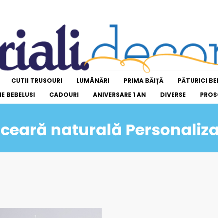
CUTII TRUSOURI
LUMÂNĂRI
PRIMA BĂIȚĂ
PĂTURICI BE
E BEBELUSI
CADOURI
ANIVERSARE 1 AN
DIVERSE
PROS
ceară naturală Personaliz