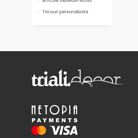
Articole bebelusi-Botez
Tricouri personalizate