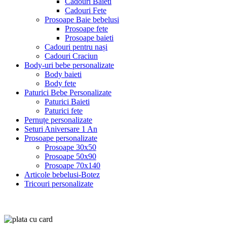
Cadouri Baieti
Cadouri Fete
Prosoape Baie bebelusi
Prosoape fete
Prosoape baieti
Cadouri pentru nași
Cadouri Craciun
Body-uri bebe personalizate
Body baieti
Body fete
Paturici Bebe Personalizate
Paturici Baieti
Paturici fete
Pernuțe personalizate
Seturi Aniversare 1 An
Prosoape personalizate
Prosoape 30x50
Prosoape 50x90
Prosoape 70x140
Articole bebelusi-Botez
Tricouri personalizate