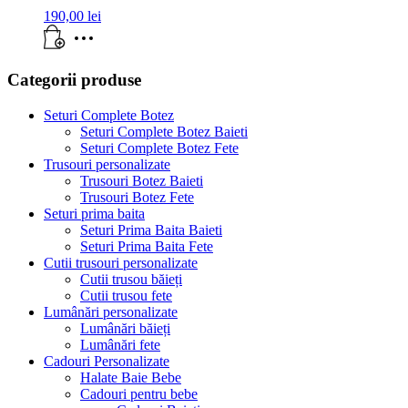
190,00
lei
Categorii produse
Seturi Complete Botez
Seturi Complete Botez Baieti
Seturi Complete Botez Fete
Trusouri personalizate
Trusouri Botez Baieti
Trusouri Botez Fete
Seturi prima baita
Seturi Prima Baita Baieti
Seturi Prima Baita Fete
Cutii trusouri personalizate
Cutii trusou băieți
Cutii trusou fete
Lumânări personalizate
Lumânări băieți
Lumânări fete
Cadouri Personalizate
Halate Baie Bebe
Cadouri pentru bebe