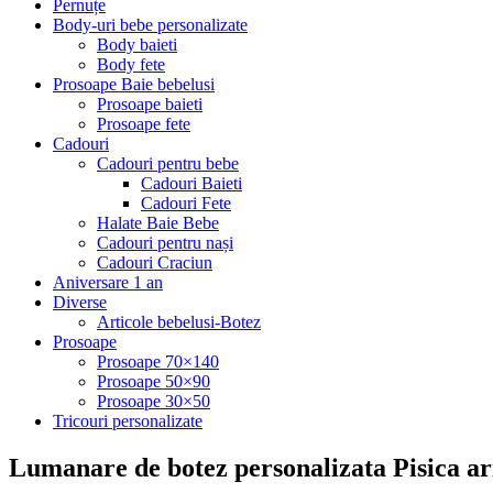
Pernuțe
Body-uri bebe personalizate
Body baieti
Body fete
Prosoape Baie bebelusi
Prosoape baieti
Prosoape fete
Cadouri
Cadouri pentru bebe
Cadouri Baieti
Cadouri Fete
Halate Baie Bebe
Cadouri pentru nași
Cadouri Craciun
Aniversare 1 an
Diverse
Articole bebelusi-Botez
Prosoape
Prosoape 70×140
Prosoape 50×90
Prosoape 30×50
Tricouri personalizate
Lumanare de botez personalizata Pisica ar