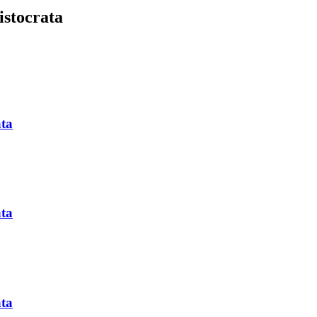
istocrata
ata
ata
ata