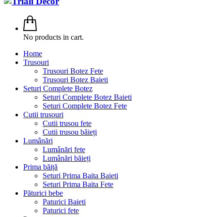
No products in cart.
Home
Trusouri
Trusouri Botez Fete
Trusouri Botez Baieti
Seturi Complete Botez
Seturi Complete Botez Baieti
Seturi Complete Botez Fete
Cutii trusouri
Cutii trusou fete
Cutii trusou băieți
Lumânări
Lumânări fete
Lumânări băieți
Prima băiță
Seturi Prima Baita Baieti
Seturi Prima Baita Fete
Păturici bebe
Paturici Baieti
Paturici fete