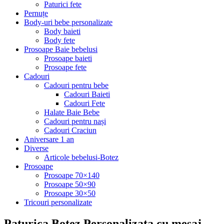
Paturici fete
Pernuțe
Body-uri bebe personalizate
Body baieti
Body fete
Prosoape Baie bebelusi
Prosoape baieti
Prosoape fete
Cadouri
Cadouri pentru bebe
Cadouri Baieti
Cadouri Fete
Halate Baie Bebe
Cadouri pentru nași
Cadouri Craciun
Aniversare 1 an
Diverse
Articole bebelusi-Botez
Prosoape
Prosoape 70×140
Prosoape 50×90
Prosoape 30×50
Tricouri personalizate
Paturica Botez Personalizata cu mesaj