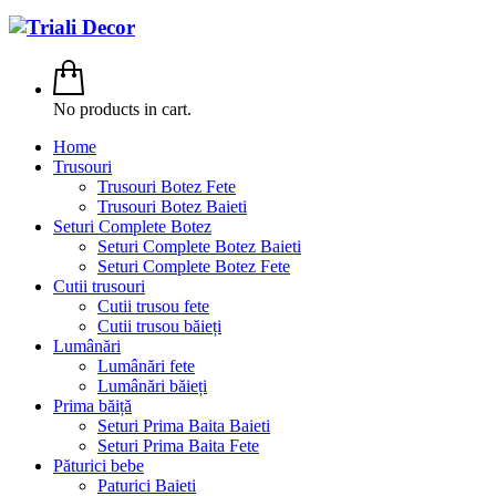
No products in cart.
Home
Trusouri
Trusouri Botez Fete
Trusouri Botez Baieti
Seturi Complete Botez
Seturi Complete Botez Baieti
Seturi Complete Botez Fete
Cutii trusouri
Cutii trusou fete
Cutii trusou băieți
Lumânări
Lumânări fete
Lumânări băieți
Prima băiță
Seturi Prima Baita Baieti
Seturi Prima Baita Fete
Păturici bebe
Paturici Baieti