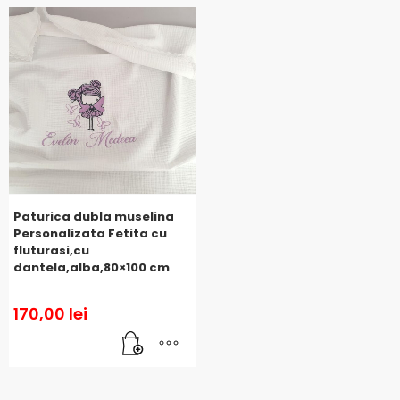
Paturica dubla muselina
Personalizata Fetita cu
fluturasi,cu
dantela,alba,80×100 cm
170,00
lei