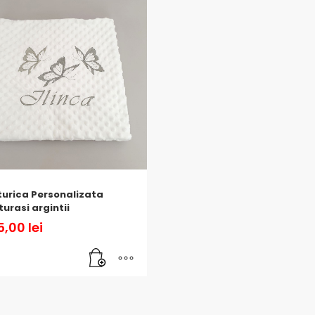
urica Personalizata
turasi argintii
5,00
lei