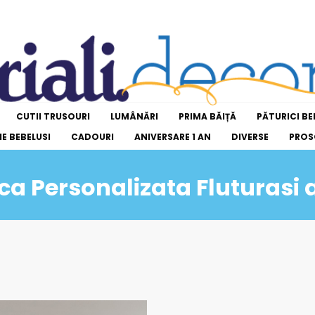
CUTII TRUSOURI
LUMÂNĂRI
PRIMA BĂIȚĂ
PĂTURICI BE
E BEBELUSI
CADOURI
ANIVERSARE 1 AN
DIVERSE
PROS
ca Personalizata Fluturasi a