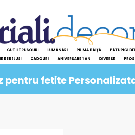
CUTII TRUSOURI
LUMÂNĂRI
PRIMA BĂIȚĂ
PĂTURICI BE
E BEBELUSI
CADOURI
ANIVERSARE 1 AN
DIVERSE
PROS
z pentru fetite Personalizat