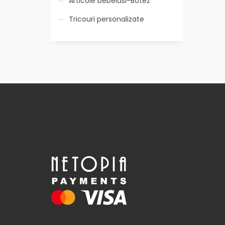
Articole bebelusi-Botez
Tricouri personalizate