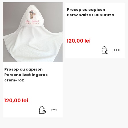
Prosop cu capison
Personalizat Buburuza
120,00
lei
Prosop cu capison
Personalizat Ingeras
crem-roz
120,00
lei