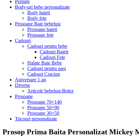
Pernuțe
Body-uri bebe personalizate
Body baieti
Body fete
Prosoape Baie bebelusi
Prosoape baieti
Prosoape fete
Cadouri
Cadouri pentru bebe
Cadouri Baieti
Cadouri Fete
Halate Baie Bebe
Cadouri pentru nași
Cadouri Craciun
Aniversare 1 an
Diverse
Articole bebelusi-Botez
Prosoape
Prosoape 70×140
Prosoape 50×90
Prosoape 30×50
Tricouri personalizate
Prosop Prima Baita Personalizat Mickey 