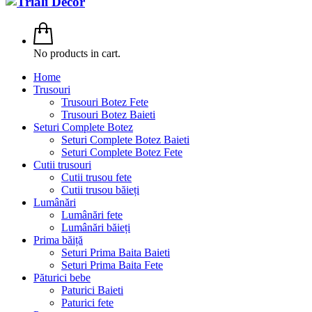
No products in cart.
Home
Trusouri
Trusouri Botez Fete
Trusouri Botez Baieti
Seturi Complete Botez
Seturi Complete Botez Baieti
Seturi Complete Botez Fete
Cutii trusouri
Cutii trusou fete
Cutii trusou băieți
Lumânări
Lumânări fete
Lumânări băieți
Prima băiță
Seturi Prima Baita Baieti
Seturi Prima Baita Fete
Păturici bebe
Paturici Baieti
Paturici fete