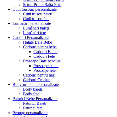
Seturi Prima Baita Fete
Cutii trusouri personalizate
Cutii trusou băieți
Cutii trusou fete
Lumânări personalizate
Lumânări băieți
Lumânări fete
Cadouri Personalizate
Halate Baie Bebe
Cadouri pentru bebe
Cadouri Baieti
Cadouri Fete
Prosoape Baie bebelusi
Prosoape baieti
Prosoape fete
Cadouri pentru nași
Cadouri Craciun
Body-uri bebe personalizate
Body baieti
Body fete
Paturici Bebe Personalizate
Paturici Baieti
Paturici fete
Pernuțe personalizate