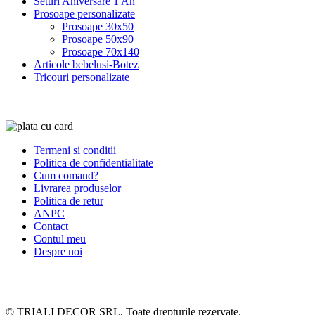
Seturi Aniversare 1 An
Prosoape personalizate
Prosoape 30x50
Prosoape 50x90
Prosoape 70x140
Articole bebelusi-Botez
Tricouri personalizate
Termeni si conditii
Politica de confidentialitate
Cum comand?
Livrarea produselor
Politica de retur
ANPC
Contact
Contul meu
Despre noi
© TRIALI DECOR SRL. Toate drepturile rezervate.