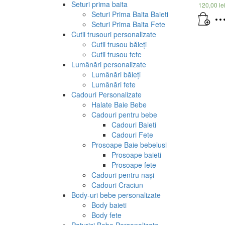
Seturi prima baita
120,00
le
Seturi Prima Baita Baieti
Seturi Prima Baita Fete
Cutii trusouri personalizate
Cutii trusou băieți
Cutii trusou fete
Lumânări personalizate
Lumânări băieți
Lumânări fete
Cadouri Personalizate
Halate Baie Bebe
Cadouri pentru bebe
Cadouri Baieti
Cadouri Fete
Prosoape Baie bebelusi
Prosoape baieti
Prosoape fete
Cadouri pentru nași
Cadouri Craciun
Body-uri bebe personalizate
Body baieti
Body fete
Paturici Bebe Personalizate