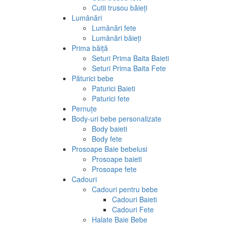
Cutii trusou băieți
Lumânări
Lumânări fete
Lumânări băieți
Prima băiță
Seturi Prima Baita Baieti
Seturi Prima Baita Fete
Păturici bebe
Paturici Baieti
Paturici fete
Pernuțe
Body-uri bebe personalizate
Body baieti
Body fete
Prosoape Baie bebelusi
Prosoape baieti
Prosoape fete
Cadouri
Cadouri pentru bebe
Cadouri Baieti
Cadouri Fete
Halate Baie Bebe