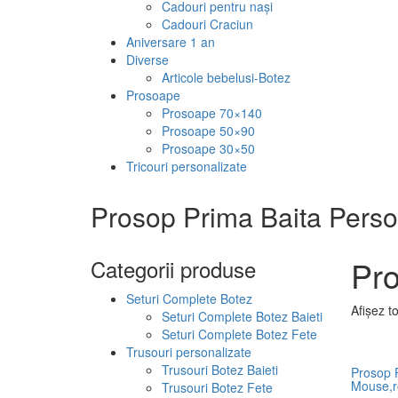
Cadouri pentru nași
Cadouri Craciun
Aniversare 1 an
Diverse
Articole bebelusi-Botez
Prosoape
Prosoape 70×140
Prosoape 50×90
Prosoape 30×50
Tricouri personalizate
Prosop Prima Baita Perso
Pro
Categorii produse
Seturi Complete Botez
Afișez t
Seturi Complete Botez Baieti
Seturi Complete Botez Fete
Trusouri personalizate
Trusouri Botez Baieti
Prosop P
Mouse,r
Trusouri Botez Fete