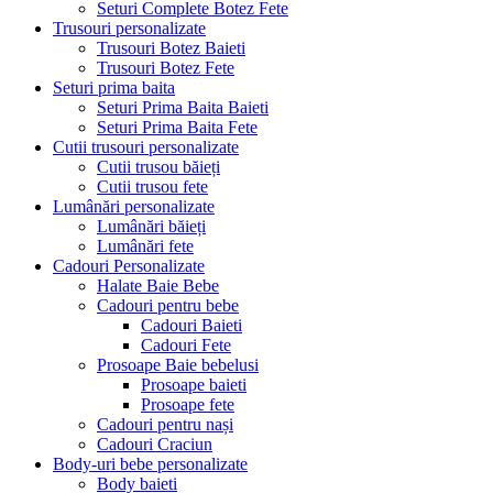
Seturi Complete Botez Fete
Trusouri personalizate
Trusouri Botez Baieti
Trusouri Botez Fete
Seturi prima baita
Seturi Prima Baita Baieti
Seturi Prima Baita Fete
Cutii trusouri personalizate
Cutii trusou băieți
Cutii trusou fete
Lumânări personalizate
Lumânări băieți
Lumânări fete
Cadouri Personalizate
Halate Baie Bebe
Cadouri pentru bebe
Cadouri Baieti
Cadouri Fete
Prosoape Baie bebelusi
Prosoape baieti
Prosoape fete
Cadouri pentru nași
Cadouri Craciun
Body-uri bebe personalizate
Body baieti