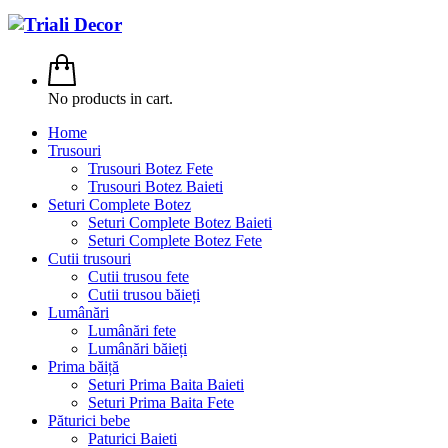
No products in cart.
Home
Trusouri
Trusouri Botez Fete
Trusouri Botez Baieti
Seturi Complete Botez
Seturi Complete Botez Baieti
Seturi Complete Botez Fete
Cutii trusouri
Cutii trusou fete
Cutii trusou băieți
Lumânări
Lumânări fete
Lumânări băieți
Prima băiță
Seturi Prima Baita Baieti
Seturi Prima Baita Fete
Păturici bebe
Paturici Baieti