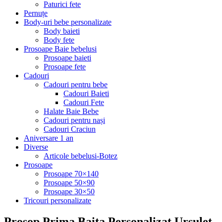
Paturici fete
Pernuțe
Body-uri bebe personalizate
Body baieti
Body fete
Prosoape Baie bebelusi
Prosoape baieti
Prosoape fete
Cadouri
Cadouri pentru bebe
Cadouri Baieti
Cadouri Fete
Halate Baie Bebe
Cadouri pentru nași
Cadouri Craciun
Aniversare 1 an
Diverse
Articole bebelusi-Botez
Prosoape
Prosoape 70×140
Prosoape 50×90
Prosoape 30×50
Tricouri personalizate
Prosop Prima Baita Personalizat Ursulet