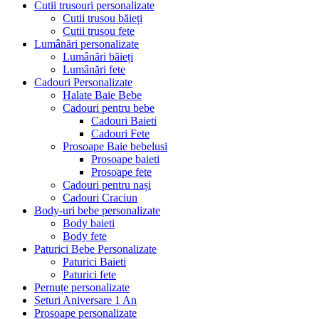
Cutii trusouri personalizate
Cutii trusou băieți
Cutii trusou fete
Lumânări personalizate
Lumânări băieți
Lumânări fete
Cadouri Personalizate
Halate Baie Bebe
Cadouri pentru bebe
Cadouri Baieti
Cadouri Fete
Prosoape Baie bebelusi
Prosoape baieti
Prosoape fete
Cadouri pentru nași
Cadouri Craciun
Body-uri bebe personalizate
Body baieti
Body fete
Paturici Bebe Personalizate
Paturici Baieti
Paturici fete
Pernuțe personalizate
Seturi Aniversare 1 An
Prosoape personalizate