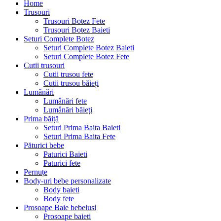
Home
Trusouri
Trusouri Botez Fete
Trusouri Botez Baieti
Seturi Complete Botez
Seturi Complete Botez Baieti
Seturi Complete Botez Fete
Cutii trusouri
Cutii trusou fete
Cutii trusou băieți
Lumânări
Lumânări fete
Lumânări băieți
Prima băiță
Seturi Prima Baita Baieti
Seturi Prima Baita Fete
Păturici bebe
Paturici Baieti
Paturici fete
Pernuțe
Body-uri bebe personalizate
Body baieti
Body fete
Prosoape Baie bebelusi
Prosoape baieti