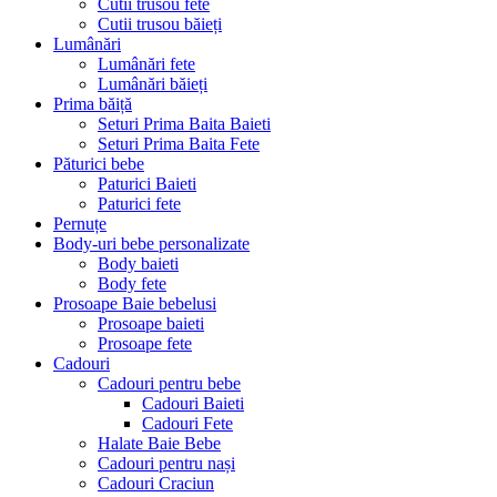
Cutii trusou fete
Cutii trusou băieți
Lumânări
Lumânări fete
Lumânări băieți
Prima băiță
Seturi Prima Baita Baieti
Seturi Prima Baita Fete
Păturici bebe
Paturici Baieti
Paturici fete
Pernuțe
Body-uri bebe personalizate
Body baieti
Body fete
Prosoape Baie bebelusi
Prosoape baieti
Prosoape fete
Cadouri
Cadouri pentru bebe
Cadouri Baieti
Cadouri Fete
Halate Baie Bebe
Cadouri pentru nași
Cadouri Craciun