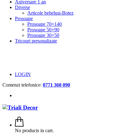
Aniversare 1 an
Diverse
Articole bebelusi-Botez
Prosoape
Prosoape 70×140
Prosoape 50×90
Prosoape 30×50
Tricouri personalizate
LOGIN
Comenzi telefonice:
0771 360 090
No products in cart.