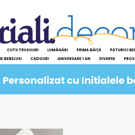
CUTII TRUSOURI
LUMÂNĂRI
PRIMA BĂIȚĂ
PĂTURICI BE
E BEBELUSI
CADOURI
ANIVERSARE 1 AN
DIVERSE
PROS
Personalizat cu Initialele 