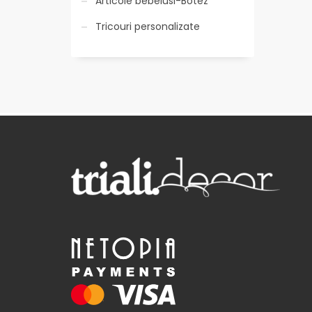
Articole bebelusi-Botez
Tricouri personalizate