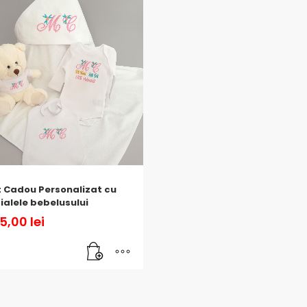
 Cadou Personalizat cu
tialele bebelusului
5,00
lei