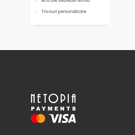
Articole bebelusi-Botez
Tricouri personalizate