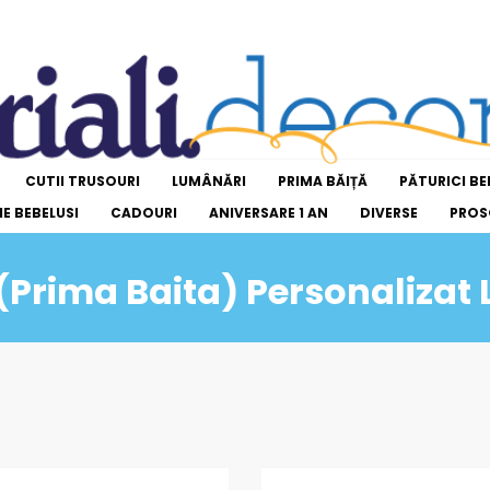
CUTII TRUSOURI
LUMÂNĂRI
PRIMA BĂIȚĂ
PĂTURICI BE
E BEBELUSI
CADOURI
ANIVERSARE 1 AN
DIVERSE
PROS
Prima Baita) Personalizat