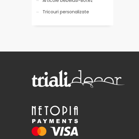
Articole bebelusi-Botez
Tricouri personalizate