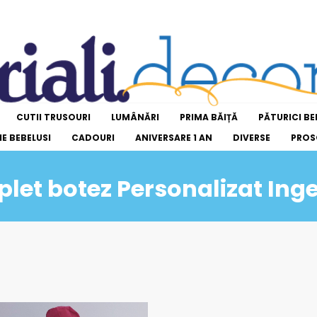
CUTII TRUSOURI
LUMÂNĂRI
PRIMA BĂIȚĂ
PĂTURICI BE
E BEBELUSI
CADOURI
ANIVERSARE 1 AN
DIVERSE
PROS
plet botez Personalizat In