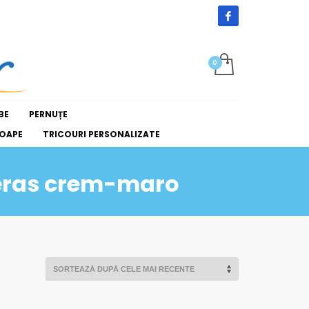
BE
PERNUȚE
OAPE
TRICOURI PERSONALIZATE
geras crem-maro