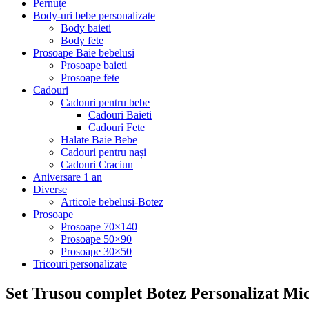
Pernuțe
Body-uri bebe personalizate
Body baieti
Body fete
Prosoape Baie bebelusi
Prosoape baieti
Prosoape fete
Cadouri
Cadouri pentru bebe
Cadouri Baieti
Cadouri Fete
Halate Baie Bebe
Cadouri pentru nași
Cadouri Craciun
Aniversare 1 an
Diverse
Articole bebelusi-Botez
Prosoape
Prosoape 70×140
Prosoape 50×90
Prosoape 30×50
Tricouri personalizate
Set Trusou complet Botez Personalizat M