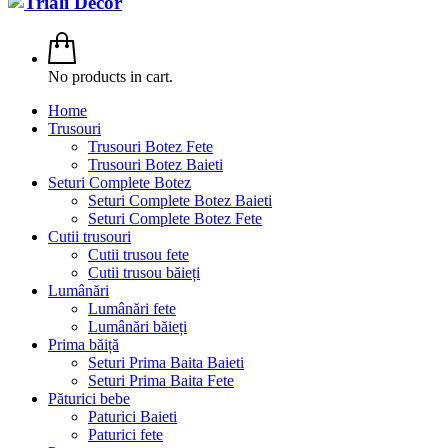
No products in cart.
Home
Trusouri
Trusouri Botez Fete
Trusouri Botez Baieti
Seturi Complete Botez
Seturi Complete Botez Baieti
Seturi Complete Botez Fete
Cutii trusouri
Cutii trusou fete
Cutii trusou băieți
Lumânări
Lumânări fete
Lumânări băieți
Prima băiță
Seturi Prima Baita Baieti
Seturi Prima Baita Fete
Păturici bebe
Paturici Baieti
Paturici fete