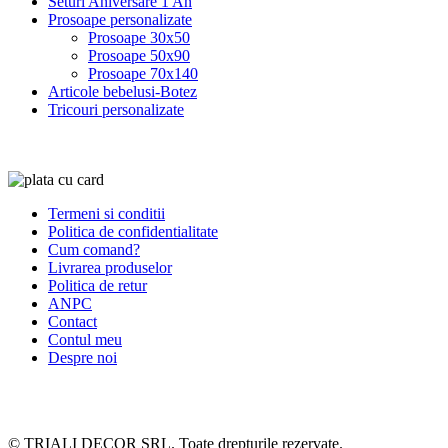
Seturi Aniversare 1 An
Prosoape personalizate
Prosoape 30x50
Prosoape 50x90
Prosoape 70x140
Articole bebelusi-Botez
Tricouri personalizate
Termeni si conditii
Politica de confidentialitate
Cum comand?
Livrarea produselor
Politica de retur
ANPC
Contact
Contul meu
Despre noi
© TRIALI DECOR SRL. Toate drepturile rezervate.