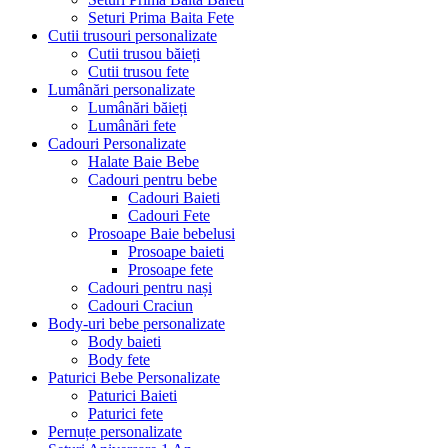
Seturi Prima Baita Fete
Cutii trusouri personalizate
Cutii trusou băieți
Cutii trusou fete
Lumânări personalizate
Lumânări băieți
Lumânări fete
Cadouri Personalizate
Halate Baie Bebe
Cadouri pentru bebe
Cadouri Baieti
Cadouri Fete
Prosoape Baie bebelusi
Prosoape baieti
Prosoape fete
Cadouri pentru nași
Cadouri Craciun
Body-uri bebe personalizate
Body baieti
Body fete
Paturici Bebe Personalizate
Paturici Baieti
Paturici fete
Pernuțe personalizate