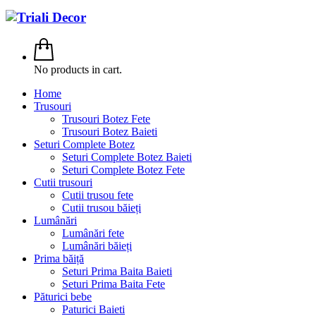
No products in cart.
Home
Trusouri
Trusouri Botez Fete
Trusouri Botez Baieti
Seturi Complete Botez
Seturi Complete Botez Baieti
Seturi Complete Botez Fete
Cutii trusouri
Cutii trusou fete
Cutii trusou băieți
Lumânări
Lumânări fete
Lumânări băieți
Prima băiță
Seturi Prima Baita Baieti
Seturi Prima Baita Fete
Păturici bebe
Paturici Baieti