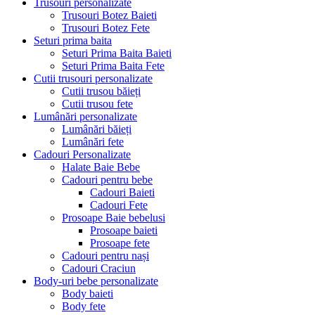
Trusouri personalizate
Trusouri Botez Baieti
Trusouri Botez Fete
Seturi prima baita
Seturi Prima Baita Baieti
Seturi Prima Baita Fete
Cutii trusouri personalizate
Cutii trusou băieți
Cutii trusou fete
Lumânări personalizate
Lumânări băieți
Lumânări fete
Cadouri Personalizate
Halate Baie Bebe
Cadouri pentru bebe
Cadouri Baieti
Cadouri Fete
Prosoape Baie bebelusi
Prosoape baieti
Prosoape fete
Cadouri pentru nași
Cadouri Craciun
Body-uri bebe personalizate
Body baieti
Body fete