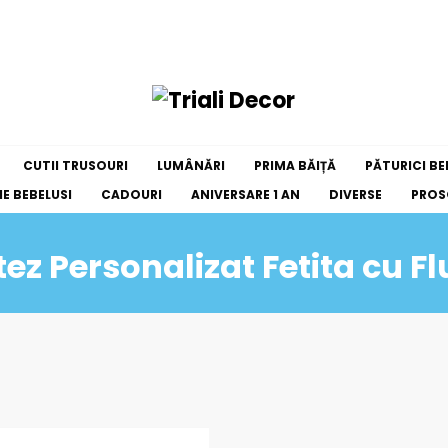
CUTII TRUSOURI
LUMÂNĂRI
PRIMA BĂIȚĂ
PĂTURICI BE
E BEBELUSI
CADOURI
ANIVERSARE 1 AN
DIVERSE
PROS
ez Personalizat Fetita cu Flu