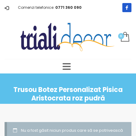
Comenzi telefonice:
0771 360 090
Trusou Botez Personalizat Pisica
Aristocrata roz pudră
Nu a fost găsit niciun produs care să se potrivească