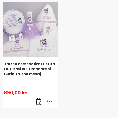
Trusou Personalizat Fetita
Fluturasi cu Lumanare si
Cutie Trusou mesaj
890,00
lei