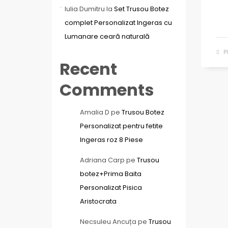
Iulia Dumitru
la
Set Trusou Botez
complet Personalizat Ingeras cu
Lumanare ceară naturală
P
Recent
Comments
Amalia D
pe
Trusou Botez
Personalizat pentru fetite
Ingeras roz 8 Piese
Adriana Carp
pe
Trusou
botez+Prima Baita
Personalizat Pisica
Aristocrata
Necsuleu Ancuța
pe
Trusou