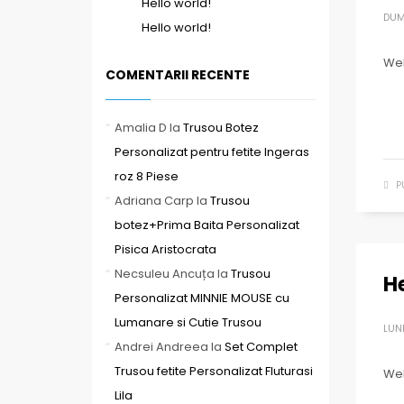
Hello world!
DUM
Hello world!
Wel
COMENTARII RECENTE
Amalia D
la
Trusou Botez
Personalizat pentru fetite Ingeras
roz 8 Piese
P
Adriana Carp
la
Trusou
botez+Prima Baita Personalizat
Pisica Aristocrata
Necsuleu Ancuța
la
Trusou
He
Personalizat MINNIE MOUSE cu
Lumanare si Cutie Trusou
LUNI
Andrei Andreea
la
Set Complet
Trusou fetite Personalizat Fluturasi
We
Lila