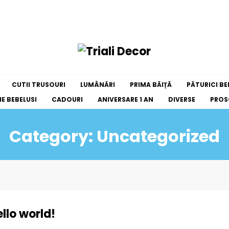
CUTII TRUSOURI
LUMÂNĂRI
PRIMA BĂIȚĂ
PĂTURICI BE
E BEBELUSI
CADOURI
ANIVERSARE 1 AN
DIVERSE
PROS
Category: Uncategorized
llo world!