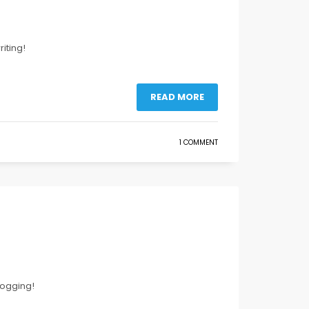
riting!
READ MORE
1 COMMENT
blogging!