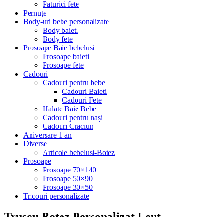
Paturici fete
Pernuțe
Body-uri bebe personalizate
Body baieti
Body fete
Prosoape Baie bebelusi
Prosoape baieti
Prosoape fete
Cadouri
Cadouri pentru bebe
Cadouri Baieti
Cadouri Fete
Halate Baie Bebe
Cadouri pentru nași
Cadouri Craciun
Aniversare 1 an
Diverse
Articole bebelusi-Botez
Prosoape
Prosoape 70×140
Prosoape 50×90
Prosoape 30×50
Tricouri personalizate
Trusou Botez Personalizat Leut