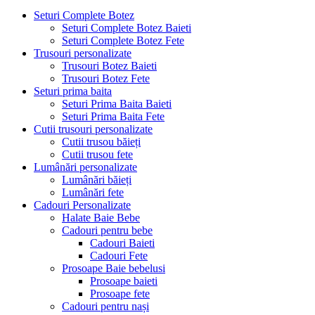
Seturi Complete Botez
Seturi Complete Botez Baieti
Seturi Complete Botez Fete
Trusouri personalizate
Trusouri Botez Baieti
Trusouri Botez Fete
Seturi prima baita
Seturi Prima Baita Baieti
Seturi Prima Baita Fete
Cutii trusouri personalizate
Cutii trusou băieți
Cutii trusou fete
Lumânări personalizate
Lumânări băieți
Lumânări fete
Cadouri Personalizate
Halate Baie Bebe
Cadouri pentru bebe
Cadouri Baieti
Cadouri Fete
Prosoape Baie bebelusi
Prosoape baieti
Prosoape fete
Cadouri pentru nași