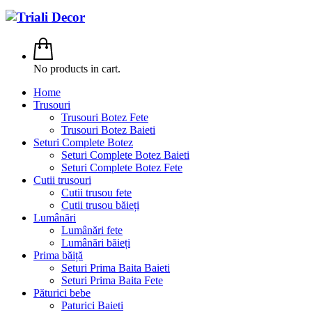
No products in cart.
Home
Trusouri
Trusouri Botez Fete
Trusouri Botez Baieti
Seturi Complete Botez
Seturi Complete Botez Baieti
Seturi Complete Botez Fete
Cutii trusouri
Cutii trusou fete
Cutii trusou băieți
Lumânări
Lumânări fete
Lumânări băieți
Prima băiță
Seturi Prima Baita Baieti
Seturi Prima Baita Fete
Păturici bebe
Paturici Baieti