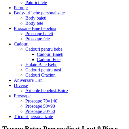
Paturici fete
Pernuțe
Body-uri bebe personalizate
Body baieti
Body fete
Prosoape Baie bebelusi
Prosoape baieti
Prosoape fete
Cadouri
Cadouri pentru bebe
Cadouri Baieti
Cadouri Fete
Halate Baie Bebe
Cadouri pentru nași
Cadouri Craciun
Aniversare 1 an
Diverse
Articole bebelusi-Botez
Prosoape
Prosoape 70×140
Prosoape 50×90
Prosoape 30×50
Tricouri personalizate
Trusou Botez Personalizat Leut,9 Piese