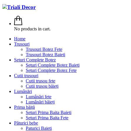
No products in cart.
Home
Trusouri
Trusouri Botez Fete
Trusouri Botez Baieti
Seturi Complete Botez
Seturi Complete Botez Baieti
Seturi Complete Botez Fete
Cutii trusouri
Cutii trusou fete
Cutii trusou băieți
Lumânări
Lumânări fete
Lumânări băieți
Prima băiță
Seturi Prima Baita Baieti
Seturi Prima Baita Fete
Păturici bebe
Paturici Baieti