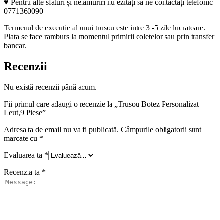
♥ Pentru alte sfaturi și nelămuriri nu ezitați să ne contactați telefonic
0771360090
Termenul de executie al unui trusou este intre 3 -5 zile lucratoare.
Plata se face ramburs la momentul primirii coletelor sau prin transfer
bancar.
Recenzii
Nu există recenzii până acum.
Fii primul care adaugi o recenzie la „Trusou Botez Personalizat
Leut,9 Piese”
Adresa ta de email nu va fi publicată.
Câmpurile obligatorii sunt
marcate cu
*
Evaluarea ta
*
Recenzia ta
*