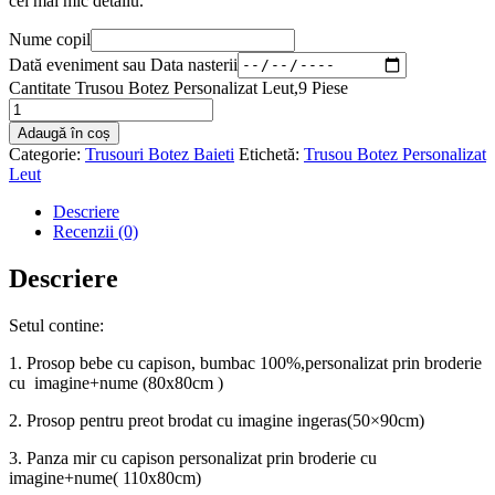
cel mai mic detaliu.
Nume copil
Dată eveniment sau Data nasterii
Cantitate Trusou Botez Personalizat Leut,9 Piese
Adaugă în coș
Categorie:
Trusouri Botez Baieti
Etichetă:
Trusou Botez Personalizat
Leut
Descriere
Recenzii (0)
Descriere
Setul contine:
1. Prosop bebe cu capison, bumbac 100%,personalizat prin broderie
cu imagine+nume (80x80cm )
2. Prosop pentru preot brodat cu imagine ingeras(50×90cm)
3. Panza mir cu capison personalizat prin broderie cu
imagine+nume( 110x80cm)