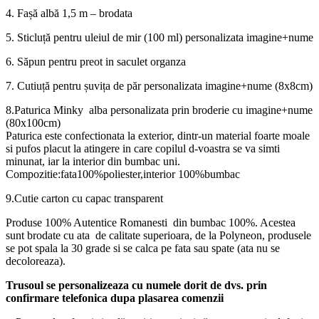
4. Fașă albă 1,5 m – brodata
5. Sticluță pentru uleiul de mir (100 ml) personalizata imagine+nume
6. Săpun pentru preot in saculet organza
7. Cutiuță pentru șuvița de păr personalizata imagine+nume (8x8cm)
8.Paturica Minky alba personalizata prin broderie cu imagine+nume
(80x100cm)
Paturica este confectionata la exterior, dintr-un material foarte moale
si pufos placut la atingere in care copilul d-voastra se va simti
minunat, iar la interior din bumbac uni.
Compozitie:fata100%poliester,interior 100%bumbac
9.Cutie carton cu capac transparent
Produse 100% Autentice Romanesti din bumbac 100%. Acestea
sunt brodate cu ata de calitate superioara, de la Polyneon, produsele
se pot spala la 30 grade si se calca pe fata sau spate (ata nu se
decoloreaza).
Trusoul se personalizeaza cu numele dorit de dvs. prin
confirmare telefonica dupa plasarea comenzii