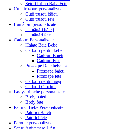
Seturi Prima Baita Fete
Cutii trusouri personalizate
Cutii trusou băieți
Cutii trusou fete
Lumânări personalizate
Lumânări băieți
Lumânări fete
Cadouri Personalizate
Halate Baie Bebe
Cadouri pentru bebe
Cadouri Baieti
Cadouri Fete
Prosoape Baie bebelusi
Prosoape baieti
Prosoape fete
Cadouri pentru nași
Cadouri Craciun
Body-uri bebe personalizate
Body baieti
Body fete
Paturici Bebe Personalizate
Paturici Baieti
Paturici fete
Pernuțe personalizate
Seturi Aniversare 1 An