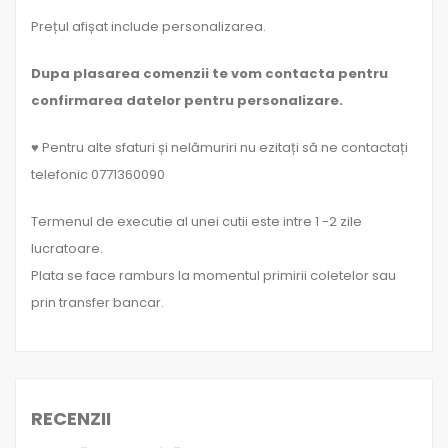
Prețul afișat include personalizarea.
Dupa plasarea comenzii te vom contacta pentru
confirmarea datelor pentru personalizare.
♥ Pentru alte sfaturi și nelămuriri nu ezitați să ne contactați
telefonic 0771360090
Termenul de executie al unei cutii este intre 1 -2 zile
lucratoare.
Plata se face ramburs la momentul primirii coletelor sau
prin transfer bancar.
RECENZII