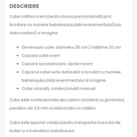
DESCRIERE
Cutie catifea crem pentru trusou personalizată prin
brodare cu numele bebelușului,data evenimentului(sau
data nasterii) si imagine
Dimensiuni cutie: diametru 35 cm / înălțime 20 cm
Culoare cutie:crem
Culoare accesorizare: verde+crem
Capacul cutiei este detasabil si brodat cu numele
bebelușului,data evenimentului și imagine.
Cutie rotundă, confecționată manual
Cutia este confectionata din carton rezistent cu grosimea
peretilor de 2.5 mm si imbracata cu catifea
Cutia este special creata pentru transportul trusoului de
botez si a hainutelor bebelusului.