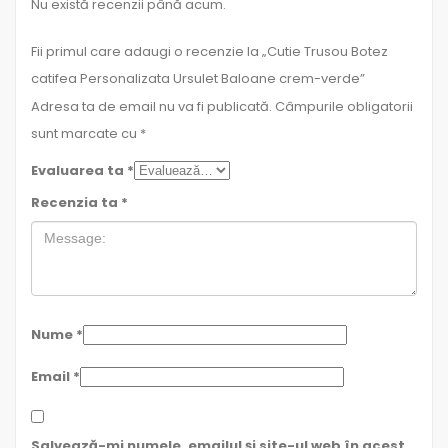
Nu există recenzii până acum.
Fii primul care adaugi o recenzie la „Cutie Trusou Botez
catifea Personalizata Ursulet Baloane crem-verde”
Adresa ta de email nu va fi publicată.
Câmpurile obligatorii
sunt marcate cu
*
Evaluarea ta
*
Recenzia ta
*
Nume
*
Email
*
Salvează-mi numele, emailul și site-ul web în acest