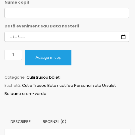
Nume copil
Dată eveniment sau Data nasterii
Cantitate
Adaugă în coș
Cutie
Trusou
Categorie:
Cutii trusou băieți
Botez
Etichetă:
Cutie Trusou Botez catifea Personalizata Ursulet
catifea
Baloane crem-verde
Personalizata
Ursulet
Baloane
crem-
DESCRIERE
RECENZII (0)
verde