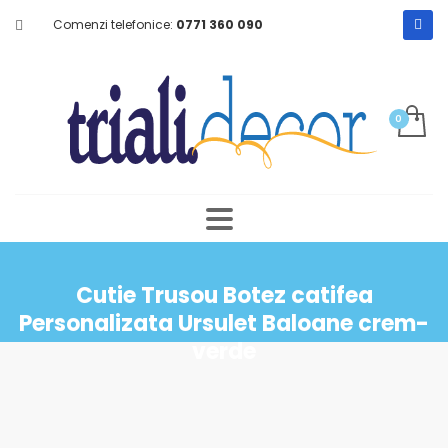
Comenzi telefonice:
0771 360 090
Cutie Trusou Botez catifea
Personalizata Ursulet Baloane crem-
verde