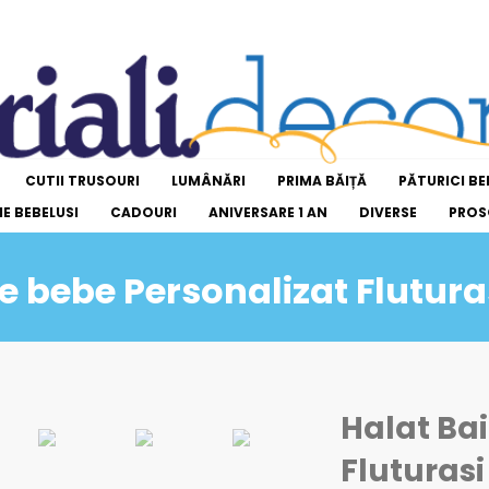
CUTII TRUSOURI
LUMÂNĂRI
PRIMA BĂIȚĂ
PĂTURICI BE
E BEBELUSI
CADOURI
ANIVERSARE 1 AN
DIVERSE
PROS
e bebe Personalizat Fluturas
Halat Ba
Fluturasi