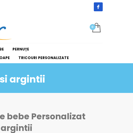
BE
PERNUȚE
OAPE
TRICOURI PERSONALIZATE
i argintii
ie bebe Personalizat
 argintii