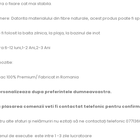
a o fixare cat mai stabila.
inere: Datorita materialului din fibre naturale, acest produs poate fi spa
fi folosit la baita zilnica, la plaja, la bazinul de inot
:6-12 luni,1-2 Ani,2-3 Ani
zitie:
c 100% Premium/ Fabricat in Romania
ersonalizeaza dupa preferintele dumneavoastra.
 plasarea comenzii veti fi contactat telefonic pentru confir
ru alte sfaturi și nelămuriri nu ezitați să ne contactați telefonic 07713
nul de executie este intre 1 -3 zile lucratoare