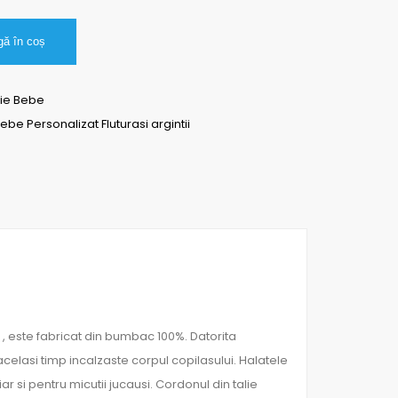
ă în coș
aie Bebe
ebe Personalizat Fluturasi argintii
, este fabricat din bumbac 100%. Datorita
elasi timp incalzaste corpul copilasului. Halatele
 si pentru micutii jucausi. Cordonul din talie