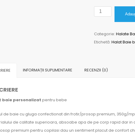
Cantitate
Adaug
Halat
Baie
Categorie:
Halate B
bebe
Etichetă:
Halat Baie b
Personalizat
Fluturasi
argintii
INFORMAȚII SUPLIMENTARE
RECENZII (0)
RIERE
CRIERE
t baie personalizat
pentru bebe
ul de baie cu gluga confectionat din frotir/prosop premium, 350g/mp 
ialului de calitate superioara, absoabe apa de pe corp rapid dar in ac
rosop premium pentru copilasi dau un sentiment placut de confort chiar