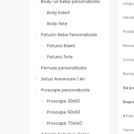
Body-uri bebe personalizate
asigur
Body baieti
Intret
Body fete
Poate 
Paturici Bebe Personalizate
Masura
Paturici Baieti
Paturici fete
Compo
Pernuțe personalizate
Bumba
Seturi Aniversare 1 An
Se p
Prosoape personalizate
Prosoape 30x50
Dupa
Prosoape 50x90
♥ Pent
Prosoape 70x140
Terme