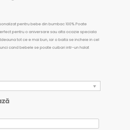
rsonalizat pentru bebe din bumbac 100%.Poate
rfect pentru o aniversare sau alta ocazie speciala
otdeauna tot ce e mai bun, iar o baita se incheie in cel
nci cand bebele se poate cuibari intr-un halat
ază