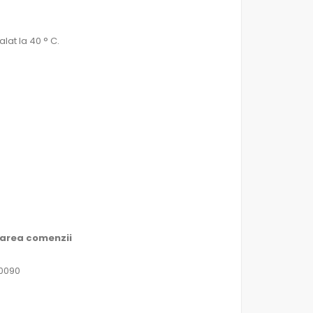
lat la 40 ° C.
marea comenzii
60090