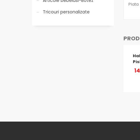
Articole bebelusi-Botez
Plata
Tricouri personalizate
PRODU
Hal
Pis
1