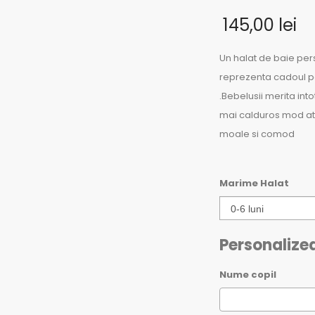
145,00
lei
Un halat de baie pe
reprezenta cadoul pe
.Bebelusii merita int
mai calduros mod atu
moale si comod
Marime Halat
Personalize
Nume copil