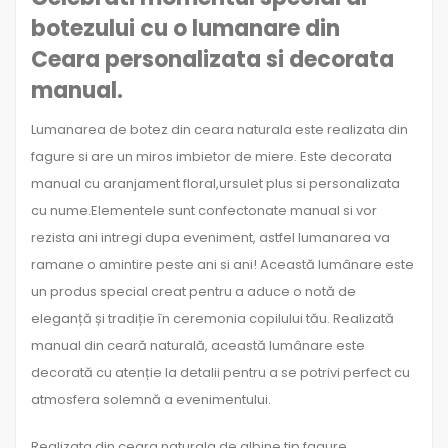
botezului cu o
lumanare din
Ceara
personalizata si
decorata
manual
.
Lumanarea de botez din ceara naturala este realizata din
fagure si are un miros imbietor de miere. Este decorata
manual cu aranjament floral,ursulet plus si personalizata
cu nume.Elementele sunt confectonate manual si vor
rezista ani intregi dupa eveniment, astfel lumanarea va
ramane o amintire peste ani si ani! Această lumânare este
un produs special creat pentru a aduce o notă de
eleganță și tradiție în ceremonia copilului tău. Realizată
manual din ceară naturală, această lumânare este
decorată cu atenție la detalii pentru a se potrivi perfect cu
atmosfera solemnă a evenimentului.
Realizata din ceara naturala de albine tip fagure