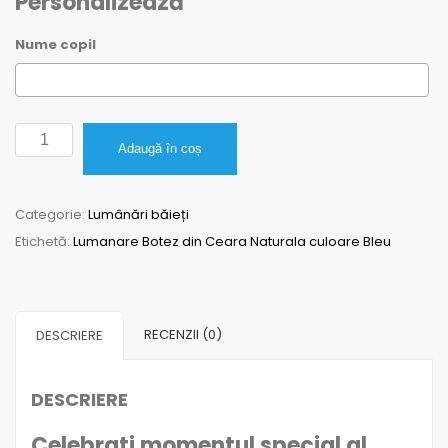
Personalizează
Nume copil
Cantitate
Adaugă în coș
Lumanare
Botez
Categorie:
Lumânări băieți
din
Etichetă:
Lumanare Botez din Ceara Naturala culoare Bleu
Ceara
Naturala
culoare
Bleu
RECENZII (0)
DESCRIERE
DESCRIERE
Celebrati momentul special al