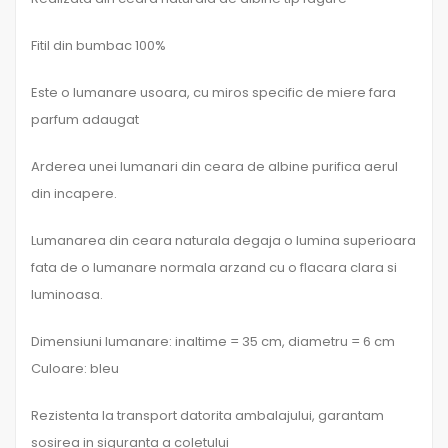
Fitil din bumbac 100%
Este o lumanare usoara, cu miros specific de miere fara
parfum adaugat
Arderea unei lumanari din ceara de albine purifica aerul
din incapere.
Lumanarea din ceara naturala degaja o lumina superioara
fata de o lumanare normala arzand cu o flacara clara si
luminoasa.
Dimensiuni lumanare: inaltime = 35 cm, diametru = 6 cm
Culoare: bleu
Rezistenta la transport datorita ambalajului, garantam
sosirea in siguranta a coletului