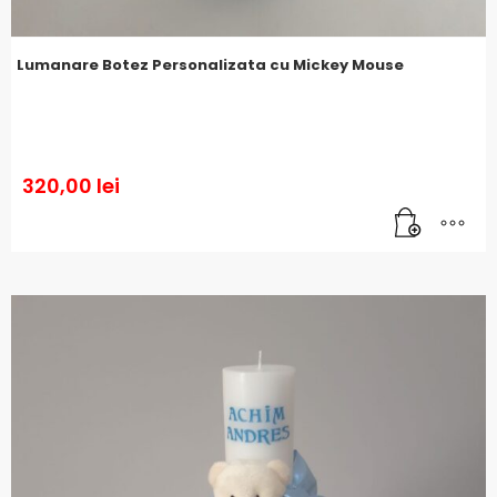
Lumanare Botez Personalizata cu Mickey Mouse
320,00
lei