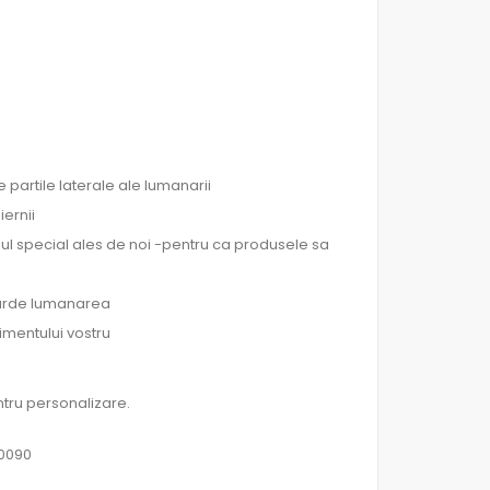
 partile laterale ale lumanarii
iernii
ul special ales de noi -pentru ca produsele sa
e arde lumanarea
imentului vostru
tru personalizare.
60090