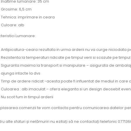
Inaltime lumanare: 35 cm
Grosime: 6,5 cm
Tehnica: imprimare in ceara
Culoare: alb
teristici Lumanare:
Antipicatura-ceara rezultata in urma arderii nu va curge niciodata pe
Rezistenta la temperaturi ridicate pe timpul verii si scazute pe timpul 
Siguranta maxima la transport si manipulare – asigurata de ambalaj
ajunga intacte la dvs
Timp de ardere ridicat -acesta poate fi influentat de mediul in car
Culoarea : alb imaculat – ofera eleganta si un design deosebit even
Nu scot fum in timpul arderii
plasarea comenzii te vom contacta pentru comunicarea datelor pen
ru alte sfaturi și nelămuriri nu ezitați să ne contactați telefonic 07713