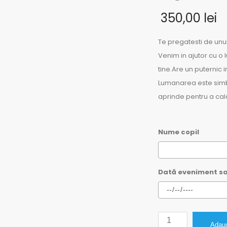
350,00
lei
Te pregatesti de unu
Venim in ajutor cu o
tine.Are un puternic i
Lumanarea este simbol
aprinde pentru a cala
Nume copil
Dată eveniment sa
Cantitate
Adaug