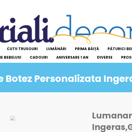
CUTII TRUSOURI
LUMÂNĂRI
PRIMA BĂIȚĂ
PĂTURICI BE
E BEBELUSI
CADOURI
ANIVERSARE 1 AN
DIVERSE
PROS
 Botez Personalizata Inger
Lumanare
Ingeras,