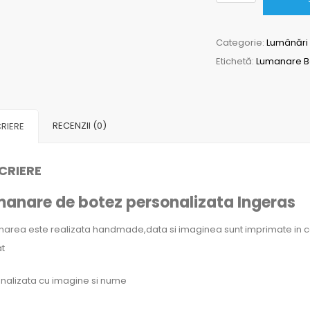
Lumanare
Botez
Categorie:
Lumânări 
Personalizata
Etichetă:
Lumanare Bo
Ingeras,Galben
RECENZII (0)
RIERE
CRIERE
anare de botez personalizata Ingeras
area este realizata handmade,data si imaginea sunt imprimate in ce
at
nalizata cu imagine si nume