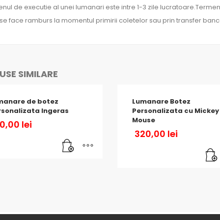
nul de executie al unei lumanari este intre 1-3 zile lucratoare.Termenu
 se face ramburs la momentul primirii coletelor sau prin transfer banc
SE SIMILARE
manare de botez
Lumanare Botez
sonalizata Ingeras
Personalizata cu Mickey
Mouse
90,00
lei
320,00
lei