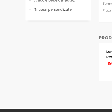
Articole bebelusi-Botez
Terme
Tricouri personalizate
Plata
PRODU
Lu
per
1