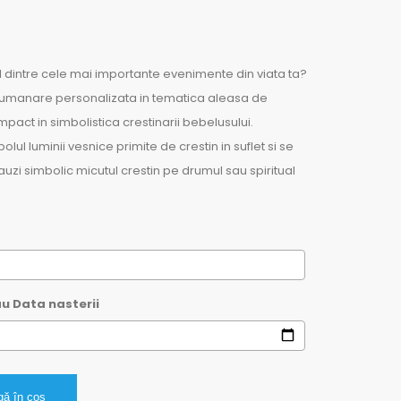
l dintre cele mai importante evenimente din viata ta?
 lumanare personalizata in tematica aleasa de
mpact in simbolistica crestinarii bebelusului.
ul luminii vesnice primite de crestin in suflet si se
uzi simbolic micutul crestin pe drumul sau spiritual
u Data nasterii
ă în coș