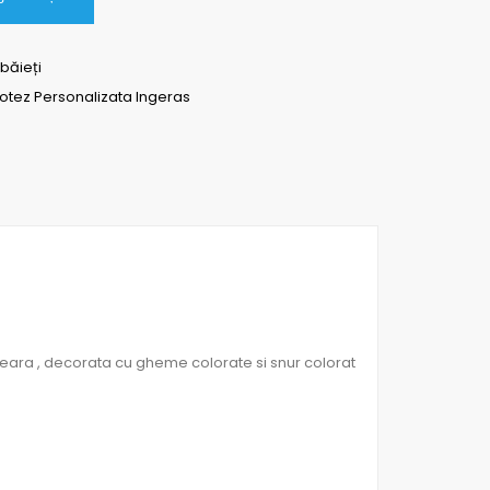
băieți
tez Personalizata Ingeras
ara , decorata cu gheme colorate si snur colorat