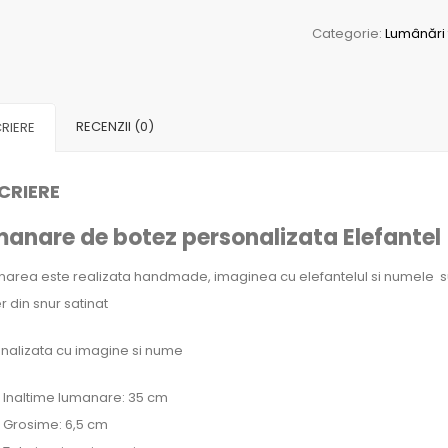
de
Categorie:
Lumânări 
botez
personalizata
Elefantel
RECENZII (0)
RIERE
CRIERE
anare de botez personalizata Elefantel
area este realizata handmade, imaginea cu elefantelul si numele su
 din snur satinat
nalizata cu imagine si nume
Inaltime lumanare: 35 cm
Grosime: 6,5 cm