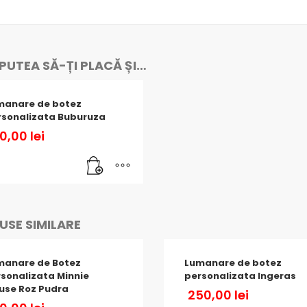
PUTEA SĂ-ȚI PLACĂ ȘI…
manare de botez
rsonalizata Buburuza
90,00
lei
SE SIMILARE
manare de Botez
Lumanare de botez
sonalizata Minnie
personalizata Ingeras
use Roz Pudra
250,00
lei