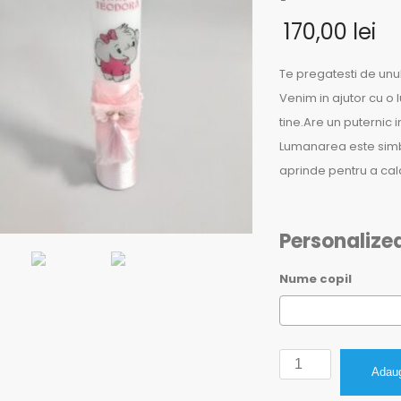
170,00
lei
Te pregatesti de unu
Venim in ajutor cu o
tine.Are un puternic i
Lumanarea este simbol
aprinde pentru a cala
Personalize
Nume copil
Cantitate
Adaug
Lumanare