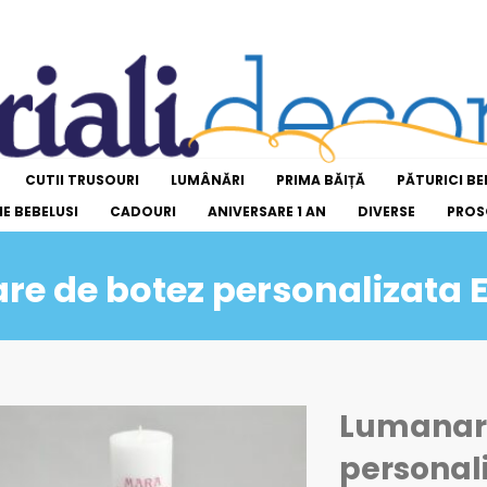
CUTII TRUSOURI
LUMÂNĂRI
PRIMA BĂIȚĂ
PĂTURICI BE
E BEBELUSI
CADOURI
ANIVERSARE 1 AN
DIVERSE
PROS
e de botez personalizata E
Lumanare
personali