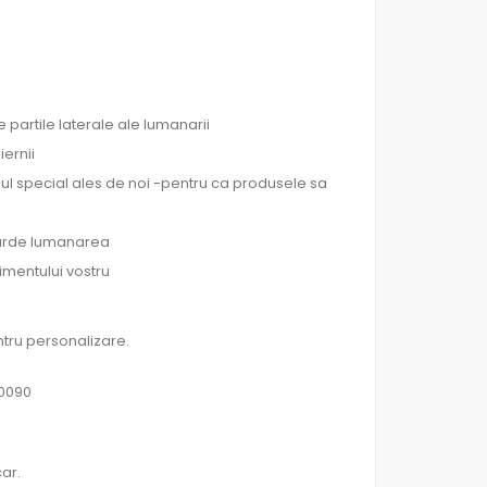
 partile laterale ale lumanarii
iernii
ul special ales de noi -pentru ca produsele sa
e arde lumanarea
imentului vostru
tru personalizare.
60090
ar.