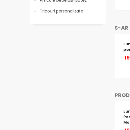
Articole bebelusi-Botez
Tricouri personalizate
S-AR 
Lu
pe
1
PRODU
Lu
Per
Mo