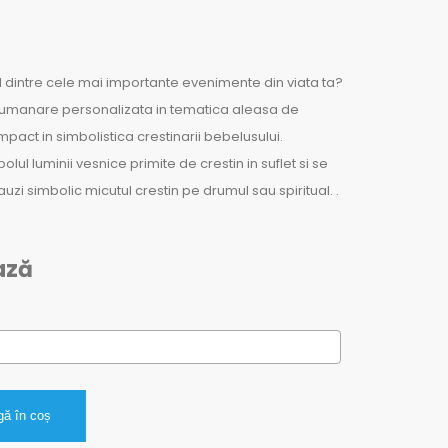
l dintre cele mai importante evenimente din viata ta?
 lumanare personalizata in tematica aleasa de
mpact in simbolistica crestinarii bebelusului.
ul luminii vesnice primite de crestin in suflet si se
uzi simbolic micutul crestin pe drumul sau spiritual. .
ază
ă în coș