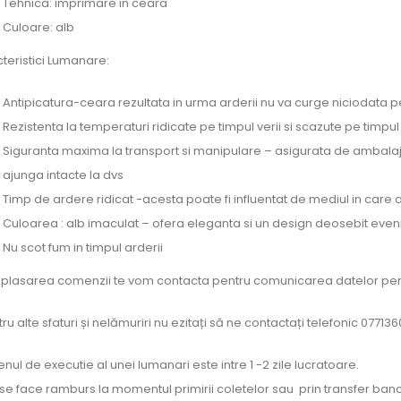
Tehnica: imprimare in ceara
Culoare: alb
teristici Lumanare:
Antipicatura-ceara rezultata in urma arderii nu va curge niciodata pe
Rezistenta la temperaturi ridicate pe timpul verii si scazute pe timpul 
Siguranta maxima la transport si manipulare – asigurata de ambalaj
ajunga intacte la dvs
Timp de ardere ridicat -acesta poate fi influentat de mediul in car
Culoarea : alb imaculat – ofera eleganta si un design deosebit even
Nu scot fum in timpul arderii
plasarea comenzii te vom contacta pentru comunicarea datelor pen
ru alte sfaturi și nelămuriri nu ezitați să ne contactați telefonic 07713
nul de executie al unei lumanari este intre 1 -2 zile lucratoare.
 se face ramburs la momentul primirii coletelor sau prin transfer banc