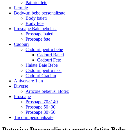
Paturici fete
Pernuțe
Body-uri bebe personalizate
Body baieti
Body fete
Prosoape Baie bebelusi
Prosoape baieti
Prosoape fete
Cadouri
Cadouri pentru bebe
Cadouri Baieti
Cadouri Fete
Halate Baie Bebe
Cadouri pentru nași
Cadouri Craciun
Aniversare 1 an
Diverse
Articole bebelusi-Botez
Prosoape
Prosoape 70×140
Prosoape 50×90
Prosoape 30×50
Tricouri personalizate
Paturica Personalizata pentru fetite Baby