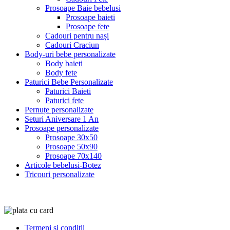
Prosoape Baie bebelusi
Prosoape baieti
Prosoape fete
Cadouri pentru nași
Cadouri Craciun
Body-uri bebe personalizate
Body baieti
Body fete
Paturici Bebe Personalizate
Paturici Baieti
Paturici fete
Pernuțe personalizate
Seturi Aniversare 1 An
Prosoape personalizate
Prosoape 30x50
Prosoape 50x90
Prosoape 70x140
Articole bebelusi-Botez
Tricouri personalizate
Termeni si conditii