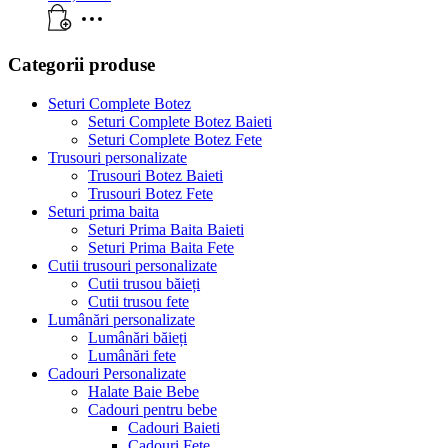
Categorii produse
Seturi Complete Botez
Seturi Complete Botez Baieti
Seturi Complete Botez Fete
Trusouri personalizate
Trusouri Botez Baieti
Trusouri Botez Fete
Seturi prima baita
Seturi Prima Baita Baieti
Seturi Prima Baita Fete
Cutii trusouri personalizate
Cutii trusou băieți
Cutii trusou fete
Lumânări personalizate
Lumânări băieți
Lumânări fete
Cadouri Personalizate
Halate Baie Bebe
Cadouri pentru bebe
Cadouri Baieti
Cadouri Fete