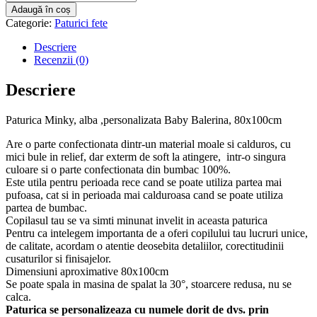
Adaugă în coș
Categorie:
Paturici fete
Descriere
Recenzii (0)
Descriere
Paturica Minky, alba ,personalizata Baby Balerina, 80x100cm
Are o parte confectionata dintr-un material moale si calduros, cu
mici bule in relief, dar exterm de soft la atingere, intr-o singura
culoare si o parte confectionata din bumbac 100%.
Este utila pentru perioada rece cand se poate utiliza partea mai
pufoasa, cat si in perioada mai calduroasa cand se poate utiliza
partea de bumbac.
Copilasul tau se va simti minunat invelit in aceasta paturica
Pentru ca intelegem importanta de a oferi copilului tau lucruri unice,
de calitate, acordam o atentie deosebita detaliilor, corectitudinii
cusaturilor si finisajelor.
Dimensiuni aproximative 80x100cm
Se poate spala in masina de spalat la 30°, stoarcere redusa, nu se
calca.
Paturica se personalizeaza cu numele dorit de dvs. prin