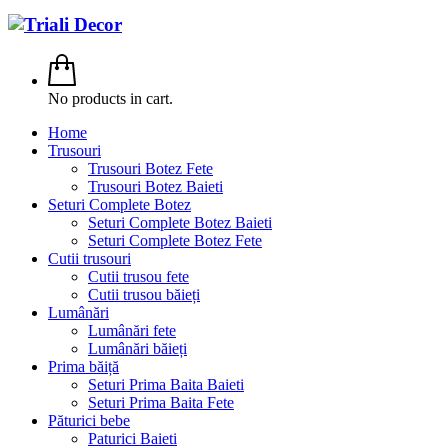
No products in cart.
Home
Trusouri
Trusouri Botez Fete
Trusouri Botez Baieti
Seturi Complete Botez
Seturi Complete Botez Baieti
Seturi Complete Botez Fete
Cutii trusouri
Cutii trusou fete
Cutii trusou băieți
Lumânări
Lumânări fete
Lumânări băieți
Prima băiță
Seturi Prima Baita Baieti
Seturi Prima Baita Fete
Păturici bebe
Paturici Baieti