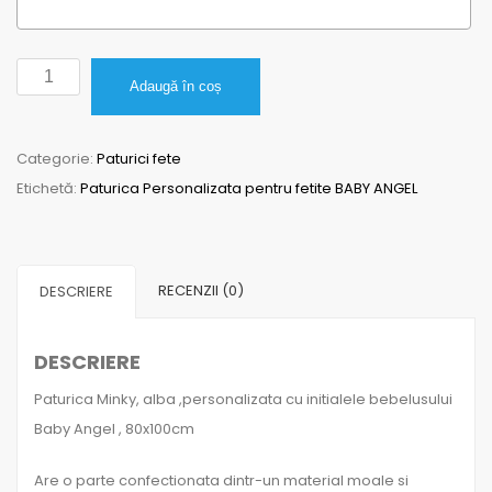
Cantitate
Adaugă în coș
Paturica
Personalizata
Categorie:
Paturici fete
cu
Etichetă:
Paturica Personalizata pentru fetite BABY ANGEL
initiale
BABY
ANGEL
RECENZII (0)
DESCRIERE
DESCRIERE
Paturica Minky, alba ,personalizata cu initialele bebelusului
Baby Angel , 80x100cm
Are o parte confectionata dintr-un material moale si