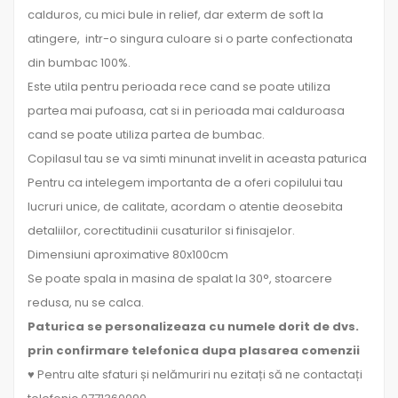
calduros, cu mici bule in relief, dar exterm de soft la
atingere, intr-o singura culoare si o parte confectionata
din bumbac 100%.
Este utila pentru perioada rece cand se poate utiliza
partea mai pufoasa, cat si in perioada mai calduroasa
cand se poate utiliza partea de bumbac.
Copilasul tau se va simti minunat invelit in aceasta paturica
Pentru ca intelegem importanta de a oferi copilului tau
lucruri unice, de calitate, acordam o atentie deosebita
detaliilor, corectitudinii cusaturilor si finisajelor.
Dimensiuni aproximative 80x100cm
Se poate spala in masina de spalat la 30°, stoarcere
redusa, nu se calca.
Paturica se personalizeaza cu numele dorit de dvs.
prin confirmare telefonica dupa plasarea comenzii
♥ Pentru alte sfaturi și nelămuriri nu ezitați să ne contactați