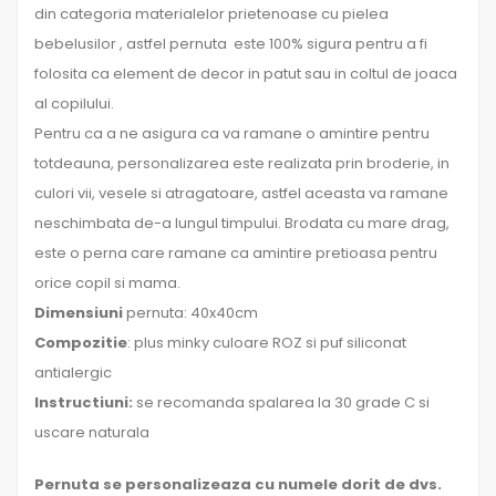
din categoria materialelor prietenoase cu pielea
bebelusilor , astfel pernuta este 100% sigura pentru a fi
folosita ca element de decor in patut sau in coltul de joaca
al copilului.
Pentru ca a ne asigura ca va ramane o amintire pentru
totdeauna, personalizarea este realizata prin broderie, in
culori vii, vesele si atragatoare, astfel aceasta va ramane
neschimbata de-a lungul timpului. Brodata cu mare drag,
este o perna care ramane ca amintire pretioasa pentru
orice copil si mama.
Dimensiuni
pernuta: 40x40cm
Compozitie
: plus minky culoare ROZ si puf siliconat
antialergic
Instructiuni:
se recomanda spalarea la 30 grade C si
uscare naturala
Pernuta se personalizeaza cu numele dorit de dvs.