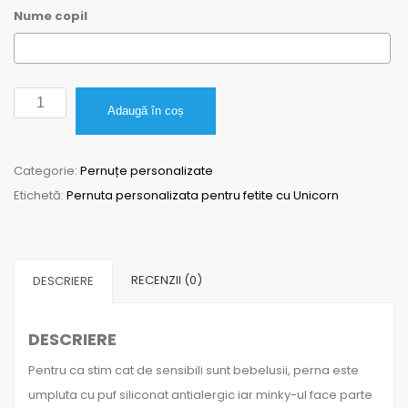
Nume copil
Cantitate
Adaugă în coș
Pernuta
personalizata
Categorie:
Pernuțe personalizate
pentru
Etichetă:
Pernuta personalizata pentru fetite cu Unicorn
fetite
cu
Unicorn
RECENZII (0)
DESCRIERE
DESCRIERE
Pentru ca stim cat de sensibili sunt bebelusii, perna este
umpluta cu puf siliconat antialergic iar minky-ul face parte