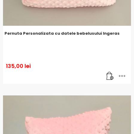
Pernuta Personalizata cu datele bebelusului Ingeras
135,00
lei