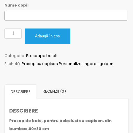
Nume copil
Cantitate
Adaugă în coș
Prosop
cu
Categorie:
Prosoape baieti
capison
Etichetă:
Prosop cu capison Personalizat Ingeras galben
Personalizat
Ingeras
galben
RECENZII (0)
DESCRIERE
DESCRIERE
Prosop de baie, pentru bebelusi cu capison, din
bumbac,80×80 cm