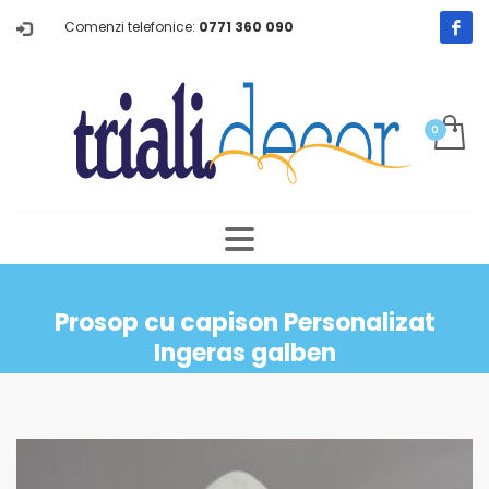
Comenzi telefonice:
0771 360 090
Prosop cu capison Personalizat
Ingeras galben