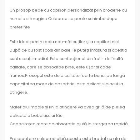
Un prosop bebe cu capison personalizat prin broderie cu
numele si imagine.Culoarea se poate schimba dupa
preferinte
Este ideal pentru baia nou-născuților și a copiilor mici.
După ce au fost scoși din baie, le puteți înfășura și aceștia
sunt uscați imediat. Este confecționat din frotir de înaltă
calitate, care se absoarbe bine, este ușor și cade
frumos.Prosopul este de o calitate foarte buna, pe langa
capacitatea mare de absorbtie, este delicat si placut la
atingere.
Materialul moale și fin la atingere va avea grijă de pielea
delicată a bebelușului tău.
Capacitatea mare de absorbție ajută la stergerea rapidă.
Prosopul are culoarea albă,acesta este brodat cu ata de