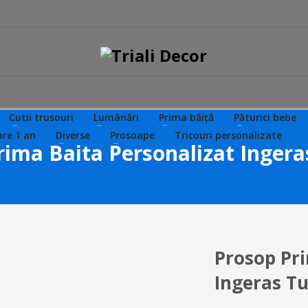
Cutii trusouri
Lumânări
Prima băiță
Păturici bebe
are 1 an
Diverse
Prosoape
Tricouri personalizate
rima Baita Personalizat Ingera
Prosop Pri
Ingeras T