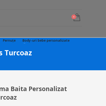
Pernuțe
Body-uri bebe personalizate
s Turcoaz
ma Baita Personalizat
urcoaz