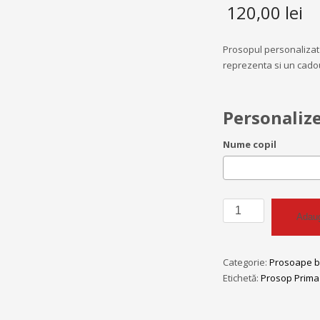
120,00
lei
Prosopul personalizat
reprezenta si un cado
Personaliz
Nume copil
Cantitate
Adaug
Prosop
Prima
Baita
Categorie:
Prosoape b
Personalizat
Etichetă:
Prosop Prima 
Ingeras
Turcoaz