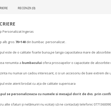
RIERE
RECENZII (0)
CRIERE
p Personalizat Ingeras
p alb gros
70×140
din bumbac personalizat .
ul este de o calitate foarte buna,pe langa capacitatea mare de absorbtie, e
atea renumita a
bumbacului
ofera prosoapelor o capacitate de absorbtie m
inta nu numai un cadou interesant, ci si un accesoriu de baie extrem de ut
ul este atent brodat cu ața de calitate superioara
opul
se personalizeaza cu numele si mesajul dorit de dvs. prin con
ru alte sfaturi și nelămuriri nu ezitați să ne contactați telefonic 0771360090