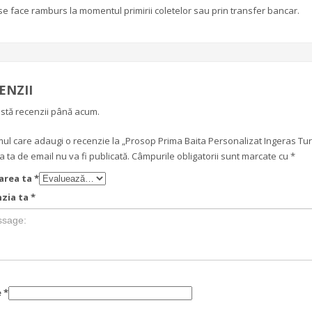
se face ramburs la momentul primirii coletelor sau prin transfer bancar.
ENZII
stă recenzii până acum.
imul care adaugi o recenzie la „Prosop Prima Baita Personalizat Ingeras Tu
 ta de email nu va fi publicată.
Câmpurile obligatorii sunt marcate cu
*
area ta
*
zia ta
*
e
*