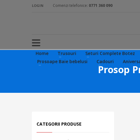
Comenzi telefonice:
0771 360 090
LOGIN
Home
Trusouri
Seturi Complete Botez
Prosoape Baie bebelusi
Cadouri
Anivers
Prosop P
CATEGORII PRODUSE