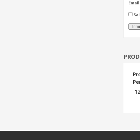
Emai
Sal
PROD
Pr
Pe
1