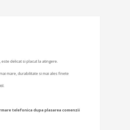
ste delicat si placut la atingere.
ai mare, durabilitate si mai ales finete
il.
firmare telefonica dupa plasarea comenzii