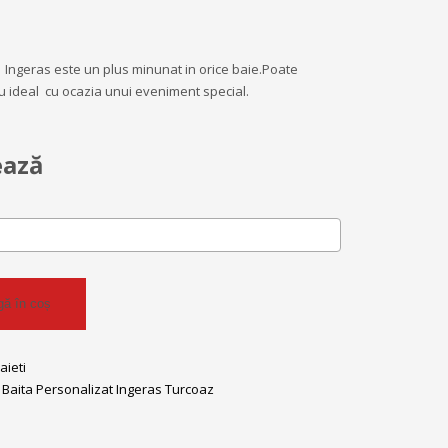
 Ingeras este un plus minunat in orice baie.Poate
u ideal cu ocazia unui eveniment special.
ează
ă în coș
aieti
Baita Personalizat Ingeras Turcoaz