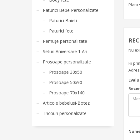
Plata 
Paturici Bebe Personalizate
Paturici Baieti
Paturici fete
REC
Pernuțe personalizate
Nu exi
Seturi Aniversare 1 An
Prosoape personalizate
Fii pr
Adresa
Prosoape 30x50
Evalu
Prosoape 50x90
Recen
Prosoape 70x140
Articole bebelusi-Botez
Tricouri personalizate
Num