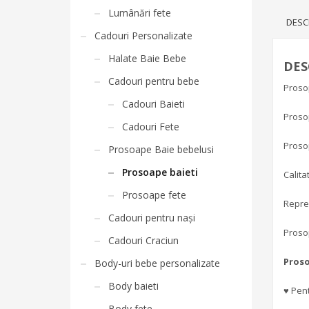
Lumânări fete
DESC
Cadouri Personalizate
Halate Baie Bebe
DES
Cadouri pentru bebe
Proso
Cadouri Baieti
Proso
Cadouri Fete
Prosop
Prosoape Baie bebelusi
Prosoape baieti
Calit
Prosoape fete
Reprez
Cadouri pentru nași
Prosop
Cadouri Craciun
Pros
Body-uri bebe personalizate
Body baieti
♥ Pent
Body fete