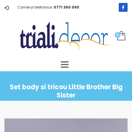
Comenzi telefonice:
0771 360 090
Set body si tricou Little Brother Big
Sister