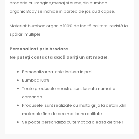
broderie cu imagine,mesaj si nume,din bumbac
organic.Body se inchide in partea de jos cu 3 capse.
Material: bumbac organic 100% de înaltă calitate, rezistă la
spălări multiple.
Personalizat prin brodare .
Ne puteți contacta dacă doriți un alt model.
Personalizarea este inclusa in pret
Bumbac 100%
Toate produsele noastre sunt lucrate numai la
comanda.
Produsele sunt realizate cu multa grija la detalii ,din
materiale fine de cea mai buna calitate .
Se poate personaliza cu tematica aleasa de tine !