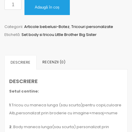
Cantitate
Adaugă în coș
Set
body
Categorii:
Articole bebelusi-Botez
,
Tricouri personalizate
si
Etichetă:
Set body si tricou Little Brother Big Sister
tricou
Little
Brother
Big
RECENZII (0)
DESCRIERE
Sister
DESCRIERE
Setul contine:
1
.Tricou cu maneca lunga (sau scurta)pentru copii,culoare
Alb,personalizat prin broderie cu imagine+mesaj+nume
2
..Body maneca lunga(sau scurta) personalizat prin