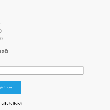
)
)
i)
ază
ă în coș
ma Baita Baieti