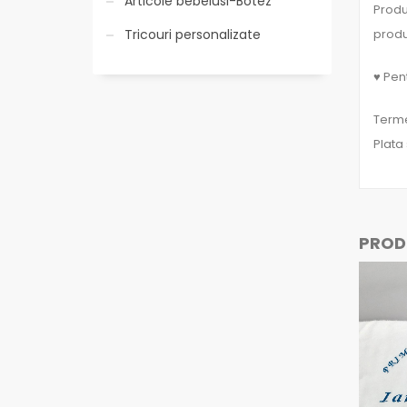
Articole bebelusi-Botez
Produ
produ
Tricouri personalizate
♥ Pent
Termen
Plata
PRODU