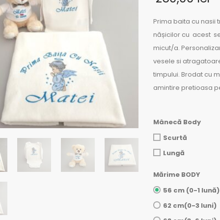
Prima baita cu nasii 
nășicilor cu acest s
micut/a. Personalizare
vesele si atragatoar
timpului. Brodat cu 
amintire pretioasa p
Mânecă Body
Scurtă
Lungă
Mărime BODY
56 cm (0-1 lună)
62 cm(0-3 luni)