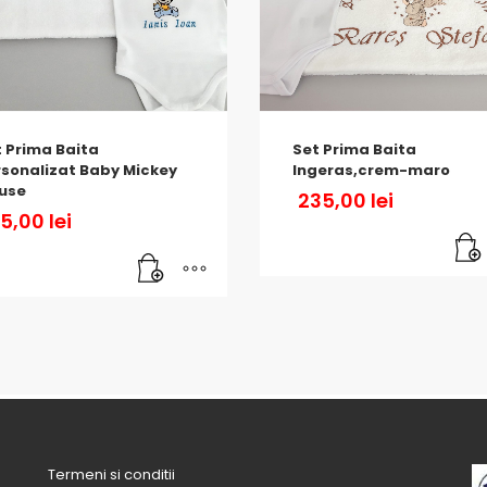
 Prima Baita
Set Prima Baita
sonalizat Baby Mickey
Ingeras,crem-maro
use
235,00
lei
85,00
lei
Termeni si conditii