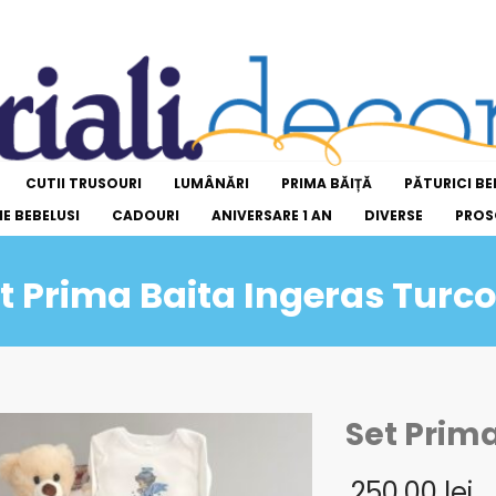
CUTII TRUSOURI
LUMÂNĂRI
PRIMA BĂIȚĂ
PĂTURICI BE
E BEBELUSI
CADOURI
ANIVERSARE 1 AN
DIVERSE
PROS
t Prima Baita Ingeras Turc
Set Prim
250,00
lei