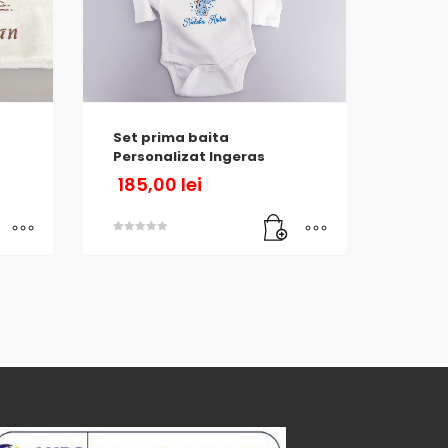
Set prima baita
Personalizat Ingeras
185,00
lei
Evaluat la
5.00
din 5