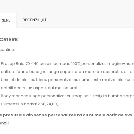
Ingeras
Turcoaz
RECENZII (0)
RIERE
CRIERE
contine:
Prosop Baie 70×140 cm din bumbac 100%,personalizat imagine+nume s
calitate foarte buna ,pe langa capacitatea mare de absorbtie, este de
Ursulet de plus cu tricou personalizat cu nume, este realizat dint-un
detalii pentru un aspect cat mai natural.
Body maneca lunga personalizat cu imagine si text,din bumbac organ
(Dimensiun body:62,68,74,80)
 produsele din set se personalizeaza cu numele dorit de dvs.
nzii