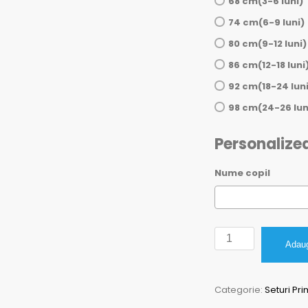
68 cm(3-6 luni)
74 cm(6-9 luni)
80 cm(9-12 luni)
86 cm(12-18 luni
92 cm(18-24 luni
98 cm(24-26 lun
Personalize
Nume copil
Cantitate
Adaug
Set
Prima
Categorie:
Seturi Pri
Baita