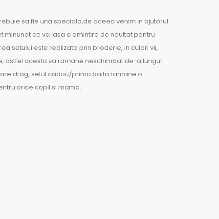
trebuie sa fie una speciala,de aceea venim in ajutorul
et minunat ce va lasa o amintire de neuitat pentru
a setului este realizata prin broderie, in culori vii,
e, astfel acesta va ramane neschimbat de-a lungul
mare drag, setul cadou/prima baita ramane o
entru orice copil si mama.