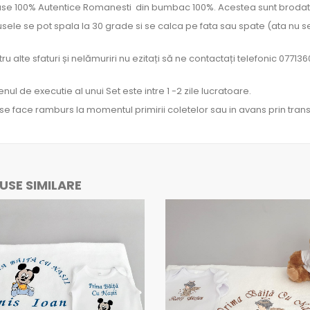
se 100% Autentice Romanesti din bumbac 100%. Acestea sunt brodate 
sele se pot spala la 30 grade si se calca pe fata sau spate (ata nu 
ru alte sfaturi și nelămuriri nu ezitați să ne contactați telefonic 07713
ul de executie al unui Set este intre 1 -2 zile lucratoare.
 se face ramburs la momentul primirii coletelor sau in avans prin tran
SE SIMILARE