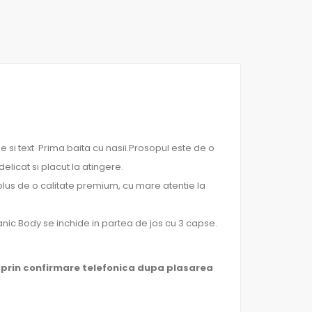
i text Prima baita cu nasii.Prosopul este de o
licat si placut la atingere.
 plus de o calitate premium, cu mare atentie la
ic.Body se inchide in partea de jos cu 3 capse.
 prin confirmare telefonica dupa plasarea