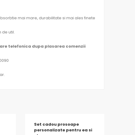
orbtie mai mare, durabilitate si mai ales finete
de util.
mare telefonica dupa plasarea comenzii
60090
ar.
Set cadou prosoape
personalizate pentru ea si