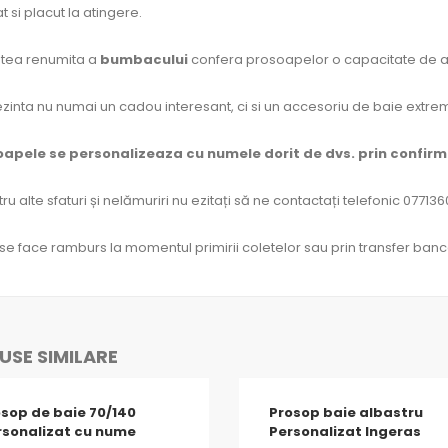
t si placut la atingere.
atea renumita a
bumbacului
confera prosoapelor o capacitate de abs
zinta nu numai un cadou interesant, ci si un accesoriu de baie extrem 
oapele se personalizeaza cu numele dorit de dvs. prin confir
ru alte sfaturi și nelămuriri nu ezitați să ne contactați telefonic 07713
 se face ramburs la momentul primirii coletelor sau prin transfer banc
SE SIMILARE
sop de baie 70/140
Prosop baie albastru
rsonalizat cu nume
Personalizat Ingeras