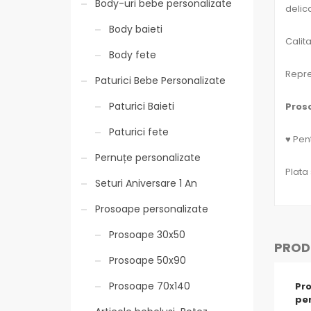
Body-uri bebe personalizate
delica
Body baieti
Calit
Body fete
Repre
Paturici Bebe Personalizate
Paturici Baieti
Pros
Paturici fete
♥ Pent
Pernuțe personalizate
Plata
Seturi Aniversare 1 An
Prosoape personalizate
Prosoape 30x50
PRODU
Prosoape 50x90
Prosoape 70x140
Pro
pe