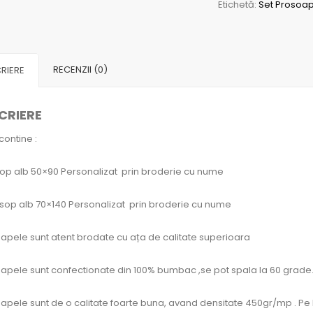
Etichetă:
Set Prosoap
Personalizate
cu
nume
RECENZII (0)
RIERE
CRIERE
contine :
sop alb 50×90 Personalizat prin broderie cu nume
osop alb 70×140 Personalizat prin broderie cu nume
apele sunt atent brodate cu ața de calitate superioara
apele sunt confectionate din 100% bumbac ,se pot spala la 60 grade
apele sunt de o calitate foarte buna, avand densitate 450gr/mp . Pe