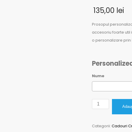
135,00
lei
Prosopul personaliza
accesoriu foarte util
o personalizare prin
Personalize
Nume
Cantitate
Adaug
Set
Prosoape
Categorii:
Cadouri C
baie