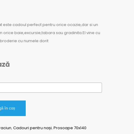
t este cadoul perfect pentru orice ocazie,dar si un
 in orice baie,excursie,tabara sau gradinita.El vine cu
 broderie cu numele dorit
ază
ă în coș
raciun
,
Cadouri pentru nași
,
Prosoape 70x140