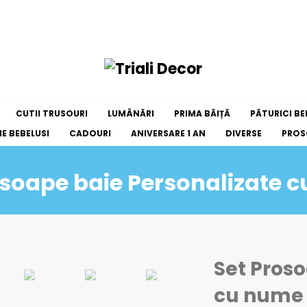
CUTII TRUSOURI
LUMÂNĂRI
PRIMA BĂIȚĂ
PĂTURICI BE
E BEBELUSI
CADOURI
ANIVERSARE 1 AN
DIVERSE
PROS
osoape baie Personalizate 
Set Pros
cu nume