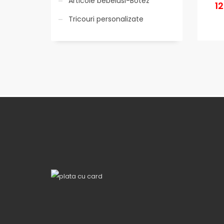
Articole bebelusi-Botez
1
Tricouri personalizate