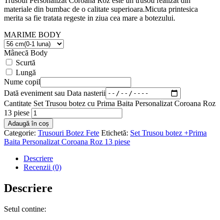
Trusoul Personalizat Coroana Roz este un trusou realizat din
materiale din bumbac de o calitate superioara.Micuta printesica
merita sa fie tratata regeste in ziua cea mare a botezului.
MARIME BODY
Mânecă Body
Scurtă
Lungă
Nume copil
Dată eveniment sau Data nasterii
Cantitate Set Trusou botez cu Prima Baita Personalizat Coroana Roz
13 piese
Adaugă în coș
Categorie:
Trusouri Botez Fete
Etichetă:
Set Trusou botez +Prima
Baita Personalizat Coroana Roz 13 piese
Descriere
Recenzii (0)
Descriere
Setul contine: