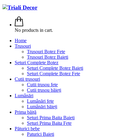
No products in cart.
Home
Trusouri
Trusouri Botez Fete
Trusouri Botez Baieti
Seturi Complete Botez
Seturi Complete Botez Baieti
Seturi Complete Botez Fete
Cutii trusouri
Cutii trusou fete
Cutii trusou băieți
Lumânări
Lumânări fete
Lumânări băieți
Prima băiță
Seturi Prima Baita Baieti
Seturi Prima Baita Fete
Păturici bebe
Paturici Baieti