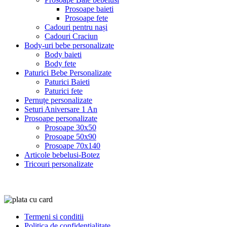
Prosoape baieti
Prosoape fete
Cadouri pentru nași
Cadouri Craciun
Body-uri bebe personalizate
Body baieti
Body fete
Paturici Bebe Personalizate
Paturici Baieti
Paturici fete
Pernuțe personalizate
Seturi Aniversare 1 An
Prosoape personalizate
Prosoape 30x50
Prosoape 50x90
Prosoape 70x140
Articole bebelusi-Botez
Tricouri personalizate
Termeni si conditii
Politica de confidentialitate