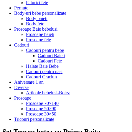
Paturici fete
Pernuțe
Body-uri bebe personalizate
Body baieti
Body fete
Prosoape Baie bebelusi
Prosoape baieti
Prosoape fete
Cadouri
Cadouri pentru bebe
Cadouri Baieti
Cadouri Fete
Halate Baie Bebe
Cadouri pentru nași
Cadouri Craciun
Aniversare 1 an
Diverse
Articole bebelusi-Botez
Prosoape
Prosoape 70×140
Prosoape 50×90
Prosoape 30×50
Tricouri personalizate
Set Trusou botez cu Prima Baita