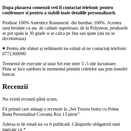
Dupa plasarea comenzii veti fi contactat telefonic pentru
confirmare si pentru a stabili toate detaliile personalizarii.
Produse 100% Autentice Romanesti din bumbac 100%. Acestea
sunt brodate cu ata de calitate superioara, de la Polyneon, produsele
se pot spala la 30 grade si se calca pe fata sau spate (ata nu se
decoloreaza).
♥ Pentru alte sfaturi și nelămuriri nu ezitați să ne contactați telefonic
0771360090
Termenul de executie al unui Set este intre 3 -5 zile lucratoare.
Plata se face ramburs la momentul primirii coletelor sau prin transfer
bancar.
Recenzii
Nu există recenzii până acum.
Fii primul care adaugi o recenzie la „Set Trusou botez cu Prima
Baita Personalizat Coroana Roz 13 piese”
Adresa ta de email nu va fi publicată.
Câmpurile obligatorii sunt
marcate cu
*