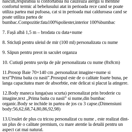
nascuti,respirabila si confortabila nu cauzeaza alergii si mentine
confortul termic al bebelusului atat in perioada rece cand se poate
utiliza partea mai pufoasa, cat si in perioada mai calduroasa cand se
poate utiliza partea de
bumbac.Compozitie:fata100%poliester,interior 100%bumbac
7. Fașă albă 1,5 m – brodata cu data+nume
8. Sticluță pentru uleiul de mir (100 ml) personalizata cu nume
9. Săpun pentru preot in saculet organza
10. Cutiuță pentru șuvița de păr personalizata cu nume (8x8cm)
11.Prosop Baie 70×140 cm ,personalizat imagine+nume si
text”Prima baita cu nasii”.Prosopul este de o calitate foarte buna, pe
langa capacitatea mare de absorbtie, este delicat si placut la atingere.
12.Body maneca lunga(sau scurta) personalizat prin broderie cu
imagine,text „Prima baita cu nasii” si nume,din bumbac
organic.Body se inchide in partea de jos cu 3 capse.(Dimensiuni
body:56,62,68,74,80,86,92,98)
13.Ursulet de plus cu tricou personalizat cu nume , este realizat dint-
un plus de o calitate premium, cu mare atentie la detalii pentru un
aspect cat mai natural.