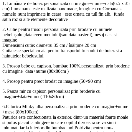
1. Lumânare de botez personalizată cu imagine+nume+data(6.5 x 35
cm).Lumanarea este realizata handmade, imaginea cu Coroana si
numele sunt imprimate in ceara , este ornata cu tull fin alb, funda
satin roz si alte elemente decorative
2. Cutie pentru trusou personalizată prin brodare cu numele
bebelușului,data evenimentului(sau data nasterii),mesaj nasi si
imagine
Dimensiuni cutie: diametru 35 cm / înălțime 20 cm
Cutia este special creata pentru transportul trusoului de botez si a
hainutelor bebelusului.
3. Prosop bebe cu capison, bumbac 100%,personalizat prin broderie
cu imagine+data+nume (80x80cm )
4. Prosop pentru preot brodat cu imagine (50×90 cm)
5. Panza mir cu capison personalizat prin broderie cu
imagine+data+nume( 110x80cm)
6.Paturica Minky alba personalizata prin broderie cu imagine+nume
+mesaj(80x100cm)
Paturica este confectionata la exterior, dintr-un material foarte moale
si pufos placut la atingere in care copilul d-voastra se va simti
minunat, iar la interior din bumbac uni.Potrivita pentru nou-