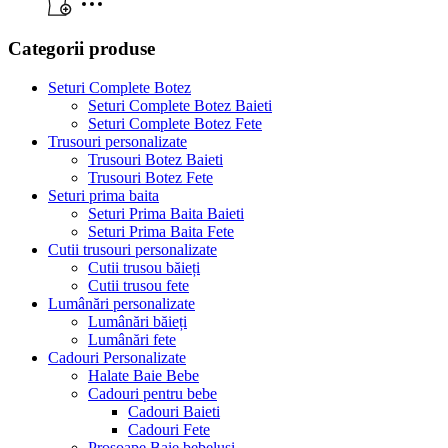
Categorii produse
Seturi Complete Botez
Seturi Complete Botez Baieti
Seturi Complete Botez Fete
Trusouri personalizate
Trusouri Botez Baieti
Trusouri Botez Fete
Seturi prima baita
Seturi Prima Baita Baieti
Seturi Prima Baita Fete
Cutii trusouri personalizate
Cutii trusou băieți
Cutii trusou fete
Lumânări personalizate
Lumânări băieți
Lumânări fete
Cadouri Personalizate
Halate Baie Bebe
Cadouri pentru bebe
Cadouri Baieti
Cadouri Fete
Prosoape Baie bebelusi