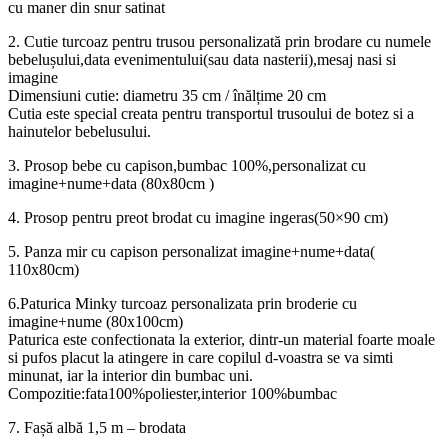
cu maner din snur satinat
2. Cutie turcoaz pentru trusou personalizată prin brodare cu numele
bebelușului,data evenimentului(sau data nasterii),mesaj nasi si
imagine
Dimensiuni cutie: diametru 35 cm / înălțime 20 cm
Cutia este special creata pentru transportul trusoului de botez si a
hainutelor bebelusului.
3. Prosop bebe cu capison,bumbac 100%,personalizat cu
imagine+nume+data (80x80cm )
4. Prosop pentru preot brodat cu imagine ingeras(50×90 cm)
5. Panza mir cu capison personalizat imagine+nume+data(
110x80cm)
6.Paturica Minky turcoaz personalizata prin broderie cu
imagine+nume (80x100cm)
Paturica este confectionata la exterior, dintr-un material foarte moale
si pufos placut la atingere in care copilul d-voastra se va simti
minunat, iar la interior din bumbac uni.
Compozitie:fata100%poliester,interior 100%bumbac
7. Fașă albă 1,5 m – brodata