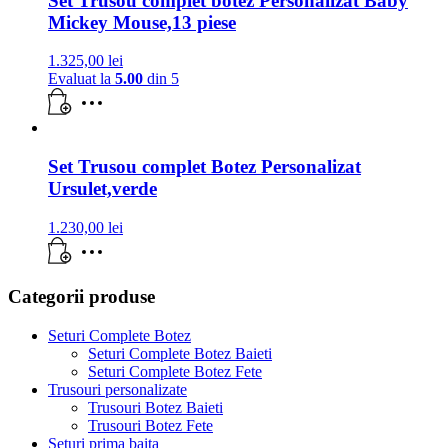
Set Trusou complet botez Personalizat Baby
Mickey Mouse,13 piese
1.325,00
lei
Evaluat la
5.00
din 5
Set Trusou complet Botez Personalizat
Ursulet,verde
1.230,00
lei
Categorii produse
Seturi Complete Botez
Seturi Complete Botez Baieti
Seturi Complete Botez Fete
Trusouri personalizate
Trusouri Botez Baieti
Trusouri Botez Fete
Seturi prima baita