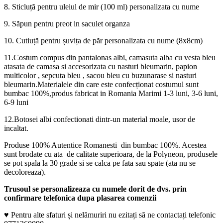
8. Sticluță pentru uleiul de mir (100 ml) personalizata cu nume
9. Săpun pentru preot in saculet organza
10. Cutiuță pentru șuvița de păr personalizata cu nume (8x8cm)
11.Costum compus din pantalonas albi, camasuta alba cu vesta bleu
atasata de camasa si accesorizata cu nasturi bleumarin, papion
multicolor , sepcuta bleu , sacou bleu cu buzunarase si nasturi
bleumarin.Materialele din care este confecționat costumul sunt
bumbac 100%,produs fabricat in Romania Marimi 1-3 luni, 3-6 luni,
6-9 luni
12.Botosei albi confectionati dintr-un material moale, usor de
incaltat.
Produse 100% Autentice Romanesti din bumbac 100%. Acestea
sunt brodate cu ata de calitate superioara, de la Polyneon, produsele
se pot spala la 30 grade si se calca pe fata sau spate (ata nu se
decoloreaza).
Trusoul se personalizeaza cu numele dorit de dvs. prin
confirmare telefonica dupa plasarea comenzii
♥ Pentru alte sfaturi și nelămuriri nu ezitați să ne contactați telefonic