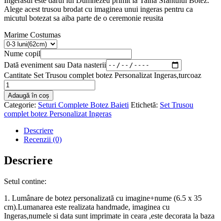
Ingerasul este darul lui Dumnezeu primit la Taina Sfantului Botez.
Alege acest trusou brodat cu imaginea unui ingeras pentru ca
micutul botezat sa aiba parte de o ceremonie reusita
Marime Costumas
Nume copil
Dată eveniment sau Data nasterii
Cantitate Set Trusou complet botez Personalizat Ingeras,turcoaz
Adaugă în coș
Categorie:
Seturi Complete Botez Baieti
Etichetă:
Set Trusou
complet botez Personalizat Ingeras
Descriere
Recenzii (0)
Descriere
Setul contine:
1. Lumânare de botez personalizată cu imagine+nume (6.5 x 35
cm).Lumanarea este realizata handmade, imaginea cu
Ingeras,numele si data sunt imprimate in ceara ,este decorata la baza