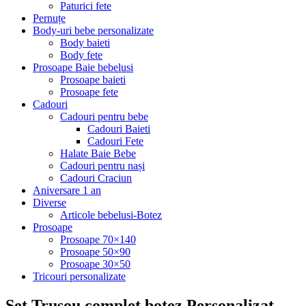
Paturici fete
Pernuțe
Body-uri bebe personalizate
Body baieti
Body fete
Prosoape Baie bebelusi
Prosoape baieti
Prosoape fete
Cadouri
Cadouri pentru bebe
Cadouri Baieti
Cadouri Fete
Halate Baie Bebe
Cadouri pentru nași
Cadouri Craciun
Aniversare 1 an
Diverse
Articole bebelusi-Botez
Prosoape
Prosoape 70×140
Prosoape 50×90
Prosoape 30×50
Tricouri personalizate
Set Trusou complet botez Personalizat