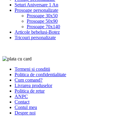
Seturi Aniversare 1 An
Prosoape personalizate
Prosoape 30x50
Prosoape 50x90
Prosoape 70x140
Articole bebelusi-Botez
Tricouri personalizate
Termeni si conditii
Politica de confidentialitate
Cum comand?
Livrarea produselor
Politica de retur
ANPC
Contact
Contul meu
Despre noi