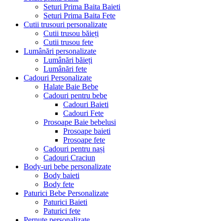
Seturi Prima Baita Baieti
Seturi Prima Baita Fete
Cutii trusouri personalizate
Cutii trusou băieți
Cutii trusou fete
Lumânări personalizate
Lumânări băieți
Lumânări fete
Cadouri Personalizate
Halate Baie Bebe
Cadouri pentru bebe
Cadouri Baieti
Cadouri Fete
Prosoape Baie bebelusi
Prosoape baieti
Prosoape fete
Cadouri pentru nași
Cadouri Craciun
Body-uri bebe personalizate
Body baieti
Body fete
Paturici Bebe Personalizate
Paturici Baieti
Paturici fete
Pernuțe personalizate