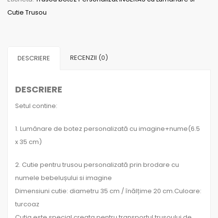
INGERAS
Cutie Trusou
cu
Lumanare
si
Cutie
RECENZII (0)
DESCRIERE
Trusou
DESCRIERE
Setul contine:
1. Lumânare de botez personalizată cu imagine+nume(6.5
x 35 cm)
2. Cutie pentru trusou personalizată prin brodare cu
numele bebelușului si imagine
Dimensiuni cutie: diametru 35 cm / înălțime 20 cm.Culoare:
turcoaz
Cutia este special creata pentru transportul trusoului de