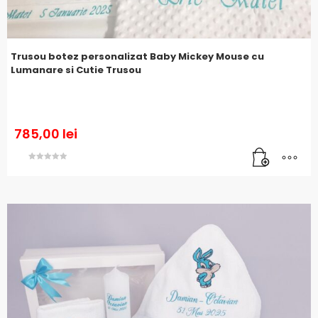
Trusou botez personalizat Baby Mickey Mouse cu
Lumanare si Cutie Trusou
785,00
lei
Evaluat la
5.00
din 5