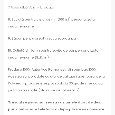
7. Fașă albă 1,5 m – brodata
8. Sticluță pentru uleiul de mir (100 ml) personalizata
imagine+nume
9. Săpun pentru preot in saculet organza
10. Cutiuță din lemn pentru șuvița de păr personalizata
imagine+nume (8x8cm)
Produse 100% Autentice Romanesti din bumbac 100%.
Acestea sunt brodate cu ata de calitate superioara, de la
Polyneon, produsele se pot spala la 30 grade si se calca
pe fata sau spate (ata nu se decoloreaza).
Trusoul se personalizeaza cu numele dorit de dvs.
prin confirmare telefonica dupa plasarea comenzii