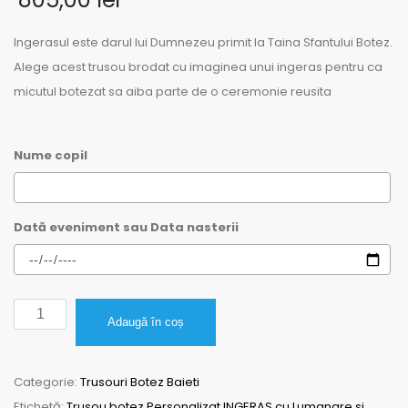
Ingerasul este darul lui Dumnezeu primit la Taina Sfantului Botez.
Alege acest trusou brodat cu imaginea unui ingeras pentru ca
micutul botezat sa aiba parte de o ceremonie reusita
Nume copil
Dată eveniment sau Data nasterii
Cantitate
Adaugă în coș
Trusou
botez
Categorie:
Trusouri Botez Baieti
Personalizat
Etichetă:
Trusou botez Personalizat INGERAS cu Lumanare si