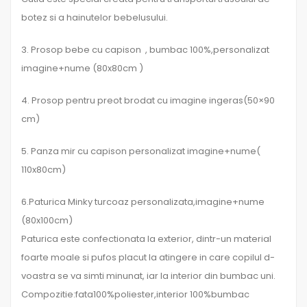
botez si a hainutelor bebelusului.
3. Prosop bebe cu capison , bumbac 100%,personalizat
imagine+nume (80x80cm )
4. Prosop pentru preot brodat cu imagine ingeras(50×90
cm)
5. Panza mir cu capison personalizat imagine+nume(
110x80cm)
6.Paturica Minky turcoaz personalizata,imagine+nume
(80x100cm)
Paturica este confectionata la exterior, dintr-un material
foarte moale si pufos placut la atingere in care copilul d-
voastra se va simti minunat, iar la interior din bumbac uni.
Compozitie:fata100%poliester,interior 100%bumbac